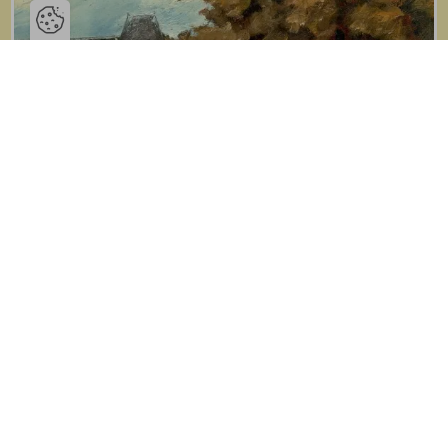
Ouvrir la barre de gestion des co
Focus #26
Le Fonds Félicien Rops - Château de Thozée
Lire