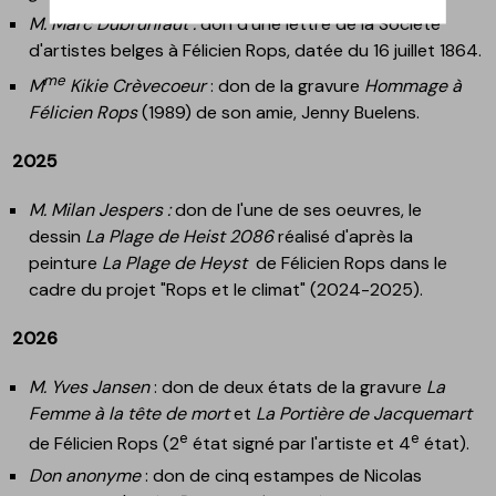
M. Marc Dubrunfaut :
don d'une
lettre de la Société
d'artistes belges à Félicien Rops, datée du 16 juillet 1864
.
me
M
Kikie Crèvecoeur
: don de la gravure
Hommage à
Félicien Rops
(1989) de son amie, Jenny Buelens.
2025
M. Milan Jespers :
don de l'une de ses oeuvres, le
dessin
La Plage de Heist 2086
réalisé d'après la
peinture
La Plage de Heyst
de Félicien Rops dans le
cadre du projet "Rops et le climat" (2024-2025).
2026
M. Yves Jansen
: don de deux états de la gravure
La
Femme à la tête de mort
et
La Portière de Jacquemart
e
e
de Félicien Rops (
2
état signé par l'artiste
et
4
état
).
Don anonyme
: don de
cinq estampes de Nicolas