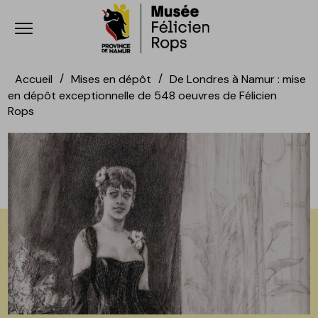
Ouvrir le menu
Accèder directement au contenu
Accèder directement au contenu
Accueil
Mises en dépôt
De Londres à Namur : mise
en dépôt exceptionnelle de 548 oeuvres de Félicien
Rops