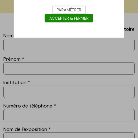
PARAMÉTRER
ACCEPTER & FERMER
*champs obligatoire
Nom
*
Prénom
*
Institution
*
Numéro de téléphone
*
Nom de l'exposition
*