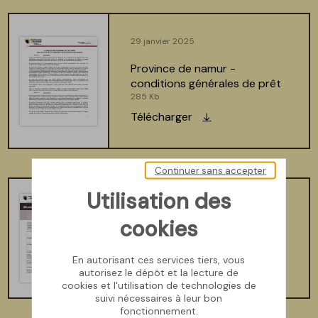
29 janvier 2025
province de namur -
conditions générales de prêt
285 Kb
Télécharger
Continuer sans accepter
Utilisation des
19 janvier 2026
cookies
fiche de renseignements
737 Kb
En autorisant ces services tiers, vous
Télécharger
autorisez le dépôt et la lecture de
cookies et l'utilisation de technologies de
suivi nécessaires à leur bon
fonctionnement.