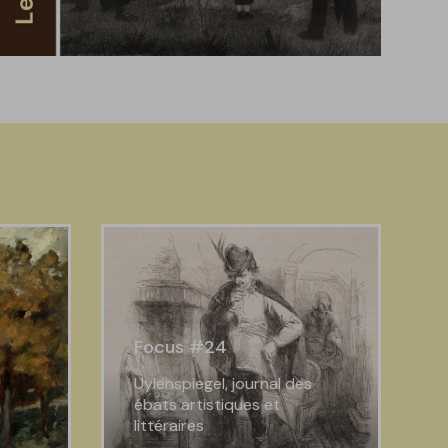
Focus #24
Uylenspiegel, journal des
ébats artistiques et
littéraires