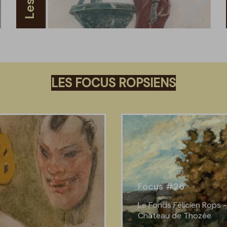
LES FOCUS ROPSIENS
Focus #26
Le Fonds Félicien Rops -
Château de Thozée