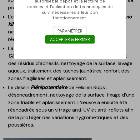
sous un vitrage anti-UV et anti-reflets pour assurer sa
autorisez le dépôt et la lecture de
cookies et l'utilisation de technologies de
protection.
suivi nécessaires à leur bon
L'estampe japonaise
Edo hakkei no uchi : Takanawa no
fonctionnement.
kihan
de Toyohara Kunichika : désencadrement,
PARAMÉTRER
nettoyage de la surface, aplanissement et
réencadrement sous vitre anti-UV et anti-reflets.
ACCEPTER & FERMER
La revue
La Plume. Littéraire, Artistique et Sociale.
Cinquième année, n°108 du 15 octobre 1893
: retrait
des résidus d’adhésifs, nettoyage de la surface, lavage
aqueux, traitement des taches jaunâtres, renfort des
zones fragilisées et aplanissement.
Le dessin
Plénipotentiaire
de Félicien Rops :
désencadrement, nettoyage de la surface, fixage d’une
zone friable et aplanissement. L’œuvre a ensuite été
réencadrée sous un vitrage anti-UV et anti-reflets afin
de la protéger des variations hygrométriques et des
poussières.