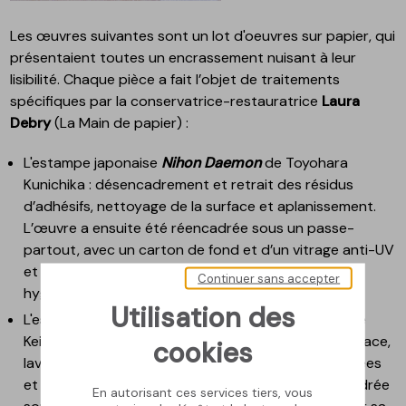
Les œuvres suivantes sont un lot d'oeuvres sur papier, qui
présentaient toutes un encrassement nuisant à leur
lisibilité. Chaque pièce a fait l’objet de traitements
spécifiques par la conservatrice-restauratrice
Laura
Debry
(La Main de papier) :
L'estampe japonaise
Nihon Daemon
de Toyohara
Kunichika : désencadrement et retrait des résidus
d’adhésifs, nettoyage de la surface et aplanissement.
L’œuvre a ensuite été réencadrée sous un passe-
partout, avec un carton de fond et d’un vitrage anti-UV
et anti-reflets faisant barrière contre les variations
Continuer sans accepter
hygrométriques et les poussières.
Utilisation des
L'estampe japonaise
Tamaya uchi Hanamurasaki
de
Keisai Eisen : désencadrement, nettoyage de la surface,
cookies
lavage aqueux, doublage, renfort des zones fragilisées
et aplanissement. L’œuvre a égalament été réencadrée
En autorisant ces services tiers, vous