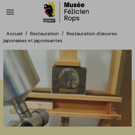
Ouvrir le menu
Accèder directement au contenu
Accèder directement au contenu
Accueil
Restauration
Restauration d'œuvres
japonaises et japonisantes