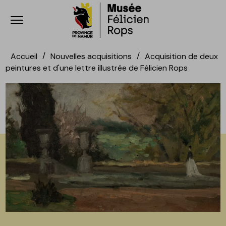
Ouvrir le menu
Accèder directement au contenu
Accèder directement au contenu
Accueil
Nouvelles acquisitions
Acquisition de deux
peintures et d'une lettre illustrée de Félicien Rops