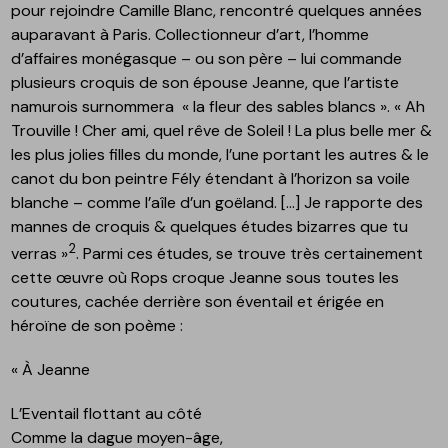
pour rejoindre Camille Blanc, rencontré quelques années
auparavant à Paris. Collectionneur d’art, l’homme
d’affaires monégasque – ou son père – lui commande
plusieurs croquis de son épouse Jeanne, que l’artiste
namurois surnommera « la fleur des sables blancs ». « Ah
Trouville ! Cher ami, quel rêve de Soleil ! La plus belle mer &
les plus jolies filles du monde, l’une portant les autres & le
canot du bon peintre Fély étendant à l’horizon sa voile
blanche – comme l’aîle d’un goëland. […] Je rapporte des
mannes de croquis & quelques études bizarres que tu
2
verras »
. Parmi ces études, se trouve très certainement
cette œuvre où Rops croque Jeanne sous toutes les
coutures, cachée derrière son éventail et érigée en
héroïne de son poème :
« À Jeanne
L’Eventail flottant au côté
Comme la dague moyen-âge,