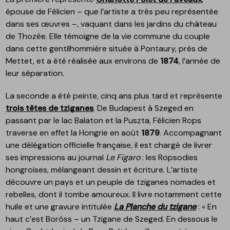
épouse de Félicien – que l’artiste a très peu représentée
dans ses œuvres –, vaquant dans les jardins du château
de Thozée. Elle témoigne de la vie commune du couple
dans cette gentilhommière située à Pontaury, près de
Mettet, et a été réalisée aux environs de
1874
, l’année de
leur séparation.
La seconde a été peinte, cinq ans plus tard et représente
trois têtes de tziganes
. De Budapest à Szeged en
passant par le lac Balaton et la Puszta, Félicien Rops
traverse en effet la Hongrie en août
1879
. Accompagnant
une délégation officielle française, il est chargé de livrer
ses impressions au journal
Le Figaro
: les Ropsodies
hongroises, mélangeant dessin et écriture. L’artiste
découvre un pays et un peuple de tziganes nomades et
rebelles, dont il tombe amoureux. Il livre notamment cette
huile et une gravure intitulée
La Planche du tzigane
: « En
haut c’est Boróss – un Tzigane de Szeged. En dessous le