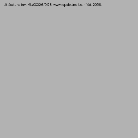
Littérature, inv. ML/00026/0178. www.ropslettres.be, n° éd. 2058.