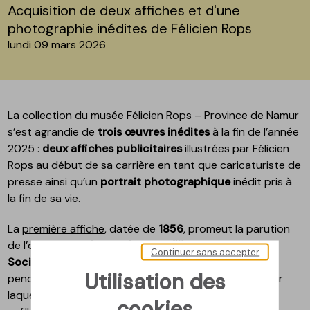
Acquisition de deux affiches et d'une
photographie inédites de Félicien Rops
lundi 09 mars 2026
La collection du musée Félicien Rops – Province de Namur
s’est agrandie de
trois œuvres inédites
à la fin de l’année
2025 :
deux affiches publicitaires
illustrées par Félicien
Rops au début de sa carrière en tant que caricaturiste de
presse ainsi qu’un
portrait photographique
inédit pris à
la fin de sa vie.
La
première affiche
, datée de
1856
, promeut la parution
de l’ouvrage
L’Almanach crocodilien
, publié par la
Continuer sans accepter
Société des Crocodiles
, dont Rops était membre
Utilisation des
pendant ses études universitaires bruxelloises et pour
laquelle il a réalisé ses premières caricatures en tant
cookies