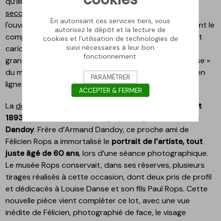
qu’illustrateur du journal estudiantin
Le Crocodile
.
La
seconde
est une affiche publicitaire pour la vente de
En autorisant ces services tiers, vous
l'ouvrage
Uylenspiegel au salon
, paru en
1860
et faisant le
autorisez le dépôt et la lecture de
compte rendu comique de salons artistiques visités et
cookies et l'utilisation de technologies de
suivi nécessaires à leur bon
caricaturés par le Namurois. Ces deux pièces, d’une
fonctionnement.
grande rareté, enrichissent désormais le fonds « Presse »
du musée, récemment mis en ligne sur son inventaire en
PARAMÉTRER
ligne.
ACCEPTER & FERMER
La
dernière pièce
, plus intime, a été réalisée le
15 juillet
1893
dans l’atelier du photographe liégeois
Héliodore
Dandoy
. Frère d’Armand Dandoy, ce proche ami de
Félicien Rops a immortalisé le
portrait de l’artiste, tout
juste âgé de 60 ans
, lors d’une séance photographique.
Le musée Rops conservait, dans ses réserves, plusieurs
tirages réalisés à cette occasion, dont deux pris de profil
et dédicacés à Louise Danse et son fils Paul Rops. Cette
nouvelle pièce vient compléter ce lot, avec une vue
inédite de Félicien, photographié de face, le visage