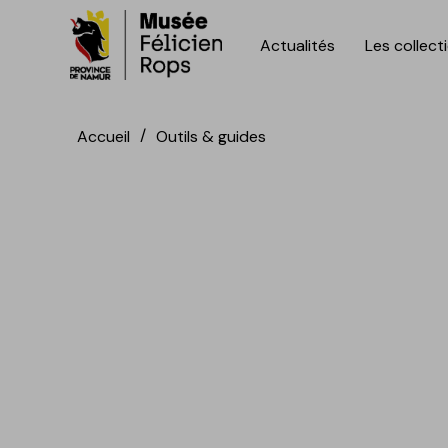
Actualités
Les collect
Accèder directement au contenu
Accèder directement au contenu
Accueil
Outils & guides