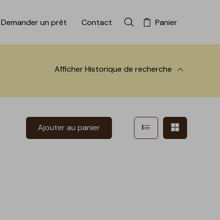
Demander un prêt
Contact
Panier
Rechercher dans la colle
Afficher
Historique de recherche
 à la recherche
Afficher en mode l
Afficher e
Ajouter au panier