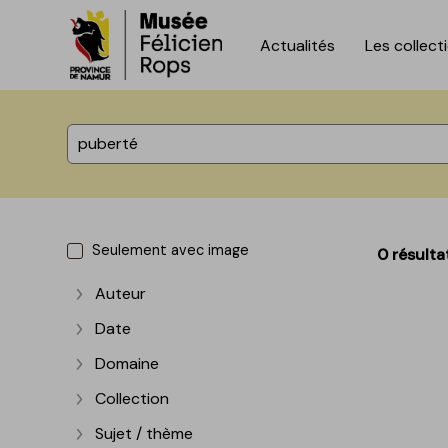
Actualités
Les collect
Accèder directement au contenu
Accèder directement au contenu
%total% résultats
Seulement avec image
0 résulta
Auteur
Afficher plus
Date
Afficher plus
Domaine
Afficher plus
Collection
Afficher plus
Sujet / thème
Afficher plus