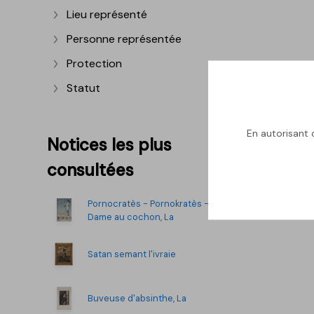
Lieu représenté
Afficher plus
Personne représentée
Afficher plus
Protection
Afficher plus
Statut
Afficher plus
En autorisant c
Notices les plus
consultées
Pornocratès - Pornokratès -
Dame au cochon, La
Satan semant l'ivraie
Buveuse d'absinthe, La