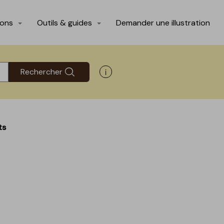
ions
Outils & guides
Demander une illustration
Rechercher
Afficher les informations d'aide
ts