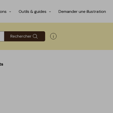
ions
Outils & guides
Demander une illustration
Rechercher
Afficher les informations d'aide
ts