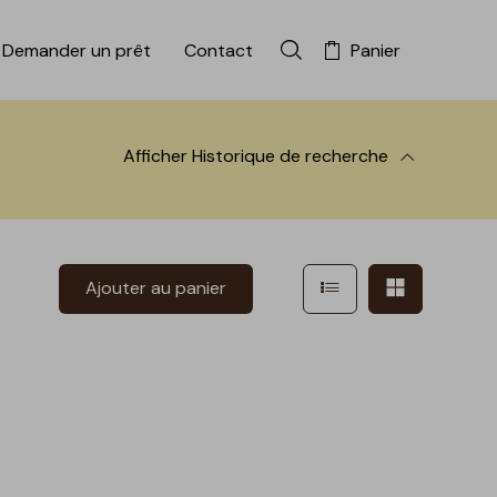
Demander un prêt
Contact
Panier
Rechercher dans la colle
Afficher
Historique de recherche
 à la recherche
Afficher en mode l
Afficher e
Ajouter au panier