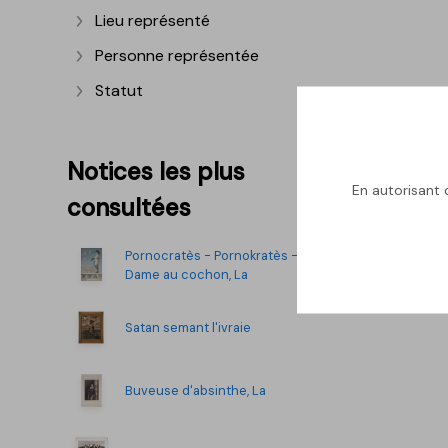
Lieu représenté
Afficher plus
Personne représentée
Afficher plus
Statut
Afficher plus
Notices les plus
En autorisant c
consultées
Pornocratès - Pornokratès -
Dame au cochon, La
Satan semant l'ivraie
Buveuse d'absinthe, La