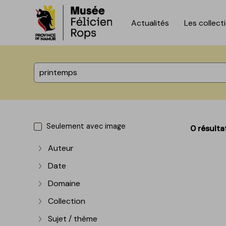
Actualités
Les collect
Accèder directement au contenu
Accèder directement au contenu
%total% résultats
Seulement avec image
0 résulta
Auteur
Afficher plus
Date
Afficher plus
Domaine
Afficher plus
Collection
Afficher plus
Sujet / thème
Afficher plus