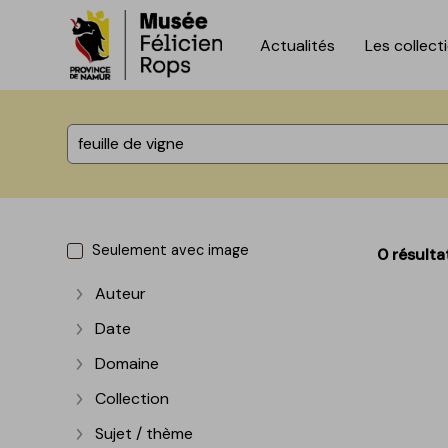
Actualités
Les collect
Accèder directement au contenu
Accèder directement au contenu
%total% résultats
Seulement avec image
0 résulta
Auteur
Afficher plus
Date
Afficher plus
Domaine
Afficher plus
Collection
Afficher plus
Sujet / thème
Afficher plus