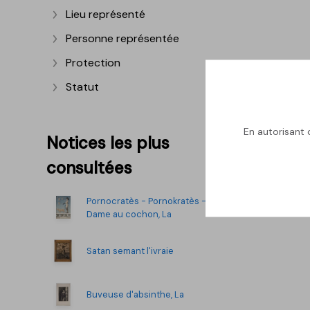
Lieu représenté
Afficher plus
Personne représentée
Afficher plus
Protection
Afficher plus
Statut
Afficher plus
En autorisant c
Notices les plus
consultées
Pornocratès - Pornokratès -
Dame au cochon, La
Satan semant l'ivraie
Buveuse d'absinthe, La