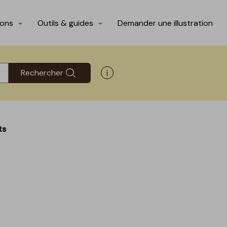
ions
Outils & guides
Demander une illustration
Rechercher
Afficher les informations d'aide
ts