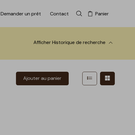
Demander un prêt
Contact
Panier
Rechercher dans la colle
Afficher
Historique de recherche
 à la recherche
Afficher en mode l
Afficher e
Ajouter au panier