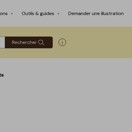
ions
Outils & guides
Demander une illustration
Rechercher
Afficher les informations d'aide
ts