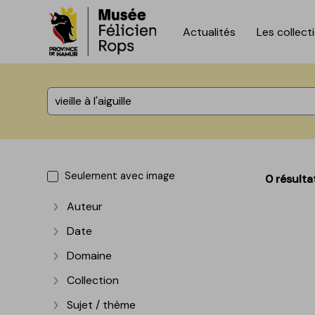
Actualités
Les collect
Accèder directement au contenu
Accèder directement au contenu
%total% résultats
Seulement avec image
0 résulta
Auteur
Afficher plus
Date
Afficher plus
Domaine
Afficher plus
Collection
Afficher plus
Sujet / thème
Afficher plus