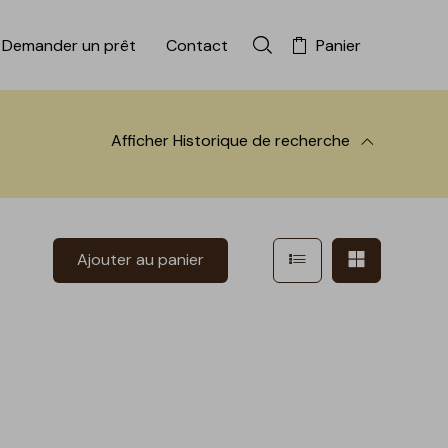
Demander un prêt
Contact
Panier
Rechercher dans la colle
Afficher
Historique de recherche
 à la recherche
Afficher en mode l
Afficher e
Ajouter au panier