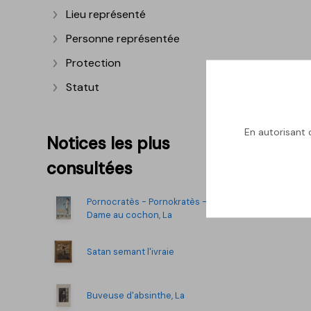
Lieu représenté
Afficher plus
Personne représentée
Afficher plus
Protection
Afficher plus
Statut
Afficher plus
En autorisant c
Notices les plus
consultées
Pornocratès - Pornokratès -
Dame au cochon, La
Satan semant l'ivraie
Buveuse d'absinthe, La