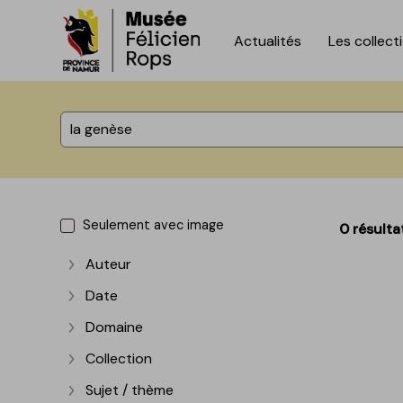
Actualités
Les collect
Accèder directement au contenu
Accèder directement au contenu
%total% résultats
Seulement avec image
0 résulta
Auteur
Afficher plus
Date
Afficher plus
Domaine
Afficher plus
Collection
Afficher plus
Sujet / thème
Afficher plus