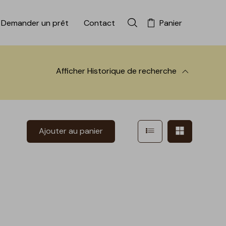
Demander un prêt
Contact
Panier
Rechercher dans la colle
Afficher
Historique de recherche
 à la recherche
Afficher en mode l
Afficher e
Ajouter au panier