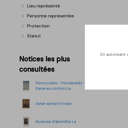
Lieu représenté
Afficher plus
Personne représentée
Afficher plus
Protection
Afficher plus
Statut
Afficher plus
En autorisant c
Notices les plus
consultées
Pornocratès - Pornokratès -
Dame au cochon, La
Satan semant l'ivraie
Buveuse d'absinthe, La