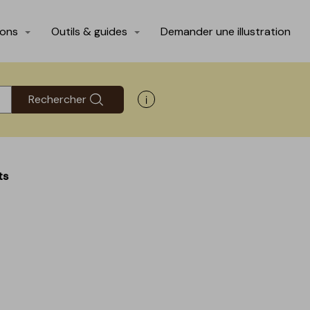
ions
Outils & guides
Demander une illustration
Rechercher
Afficher les informations d'aide
ts