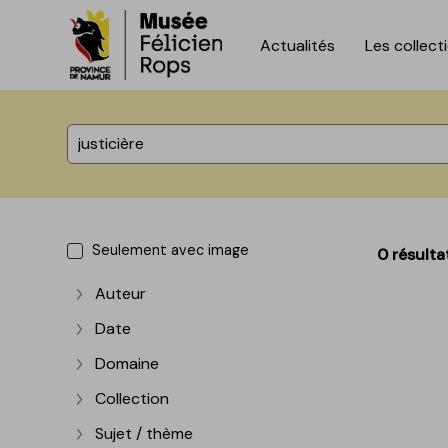
Actualités
Les collect
Accèder directement au contenu
Accèder directement au contenu
%total% résultats
Seulement avec image
0 résulta
Auteur
Afficher plus
Date
Afficher plus
Domaine
Afficher plus
Collection
Afficher plus
Sujet / thème
Afficher plus