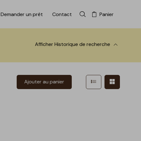
Demander un prêt
Contact
Panier
Rechercher dans la colle
Afficher
Historique de recherche
 à la recherche
Afficher en mode l
Afficher e
Ajouter au panier