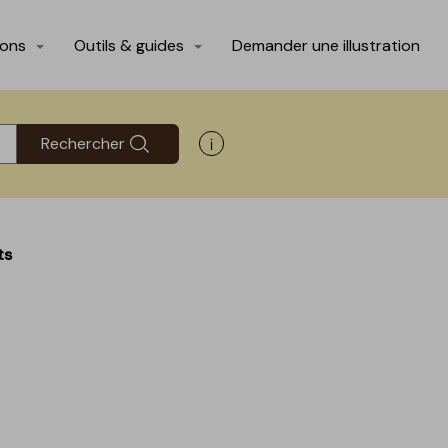
ions
Outils & guides
Demander une illustration
Rechercher
Afficher les informations d'aide
ts