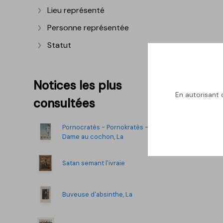
Lieu représenté
Afficher plus
Personne représentée
Afficher plus
Statut
Afficher plus
Notices les plus
En autorisant c
consultées
Pornocratès - Pornokratès -
Dame au cochon, La
Satan semant l'ivraie
Buveuse d'absinthe, La