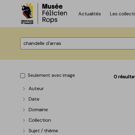
Actualités
Les collect
Accèder directement au contenu
Accèder directement au contenu
%total% résultats
Seulement avec image
0 résulta
Auteur
Afficher plus
Date
Afficher plus
Domaine
Afficher plus
Collection
Afficher plus
Sujet / thème
Afficher plus