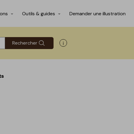
ions
Outils & guides
Demander une illustration
Rechercher
Afficher les informations d'aide
ts