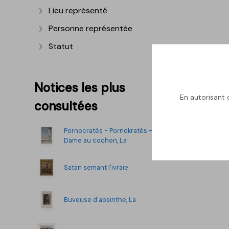
Lieu représenté
Afficher plus
Personne représentée
Afficher plus
Statut
Afficher plus
Notices les plus
En autorisant c
consultées
Pornocratès - Pornokratès -
Dame au cochon, La
Satan semant l'ivraie
Buveuse d'absinthe, La