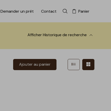
Demander un prêt
Contact
Panier
Rechercher dans la colle
Afficher
Historique de recherche
 à la recherche
Afficher en mode l
Afficher e
Ajouter au panier