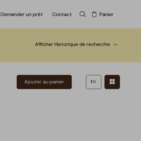
Demander un prêt
Contact
Panier
Rechercher dans la colle
Afficher
Historique de recherche
 à la recherche
Afficher en mode l
Afficher e
Ajouter au panier