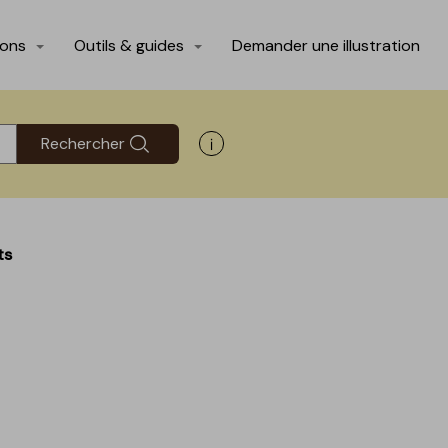
ions
Outils & guides
Demander une illustration
Rechercher
Afficher les informations d'aide
ts