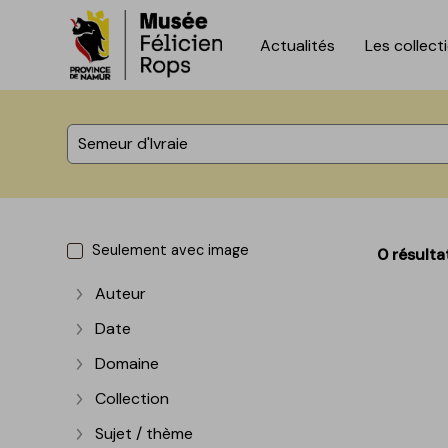
Actualités
Les collect
Accèder directement au contenu
Accèder directement au contenu
%total% résultats
Seulement avec image
0 résulta
Auteur
Afficher plus
Date
Afficher plus
Domaine
Afficher plus
Collection
Afficher plus
Sujet / thème
Afficher plus