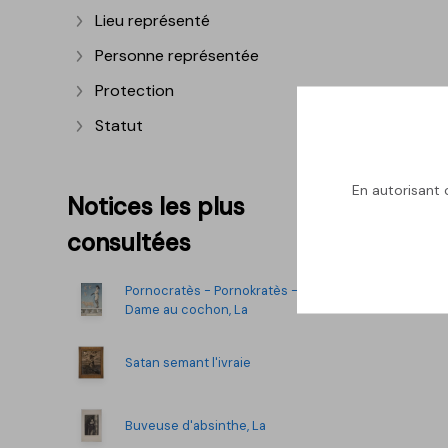
Lieu représenté
Afficher plus
Personne représentée
Afficher plus
Protection
Afficher plus
Statut
Afficher plus
En autorisant c
Notices les plus
consultées
Pornocratès - Pornokratès -
Dame au cochon, La
Satan semant l'ivraie
Buveuse d'absinthe, La