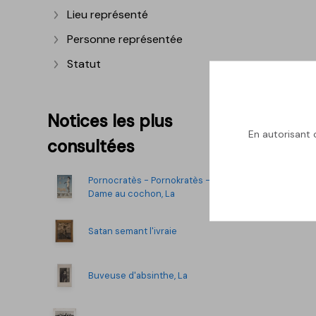
Lieu représenté
Afficher plus
Personne représentée
Afficher plus
Statut
Afficher plus
Notices les plus
En autorisant c
consultées
Pornocratès - Pornokratès -
Dame au cochon, La
Satan semant l'ivraie
Buveuse d'absinthe, La