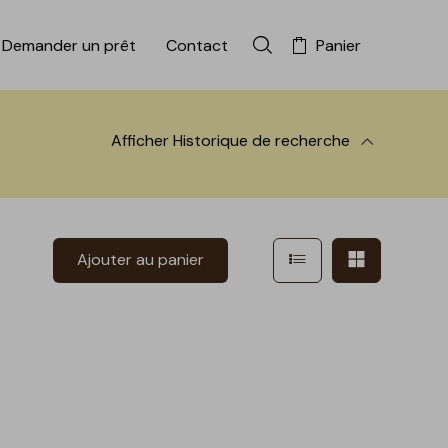
Demander un prêt
Contact
Panier
Rechercher dans la colle
Afficher
Historique de recherche
 à la recherche
Afficher en mode l
Afficher e
Ajouter au panier