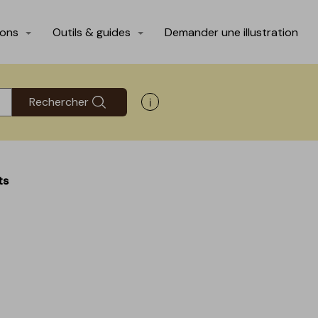
ions
Outils & guides
Demander une illustration
Rechercher
Afficher les informations d'aide
ts