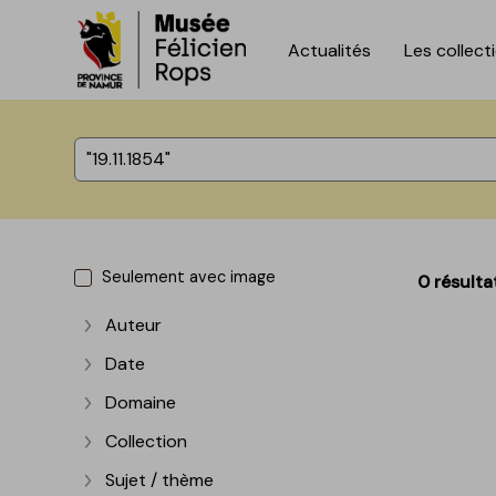
Actualités
Les collect
Accèder directement au contenu
Accèder directement au contenu
%total% résultats
Seulement avec image
0 résulta
Auteur
Afficher plus
Date
Afficher plus
Domaine
Afficher plus
Collection
Afficher plus
Sujet / thème
Afficher plus