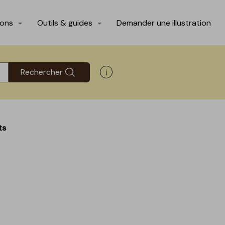
ions
Outils & guides
Demander une illustration
Rechercher
Afficher les informations d'aide
ts