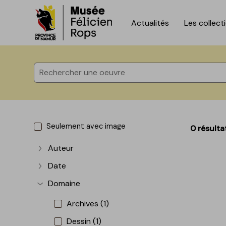
Actualités
Les collect
Accèder directement au contenu
Accèder directement au contenu
Seulement avec image
0 résulta
Auteur
Afficher plus
Date
Afficher plus
Domaine
Afficher plus
Archives (1)
Dessin (1)