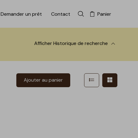
Demander un prêt
Contact
Panier
Rechercher dans la colle
Afficher
Historique de recherche
 à la recherche
Afficher en mode l
Afficher e
Ajouter au panier