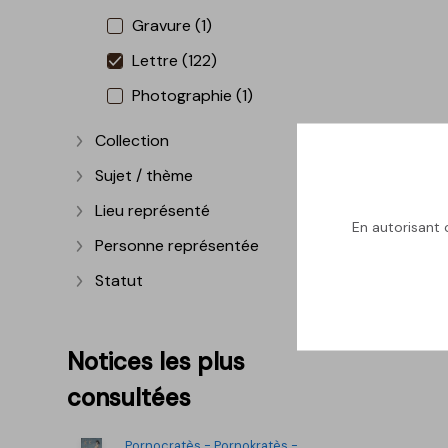
Gravure (1)
Lettre (122)
Photographie (1)
Collection
Afficher plus
Sujet / thème
Afficher plus
Lieu représenté
Afficher plus
En autorisant c
Personne représentée
Afficher plus
Statut
Afficher plus
Notices les plus
consultées
Pornocratès - Pornokratès -