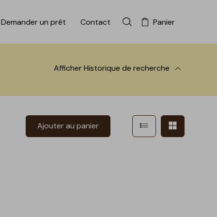
Demander un prêt
Contact
Panier
Rechercher dans la colle
Afficher
Historique de recherche
 à la recherche
Afficher en mode l
Afficher e
Ajouter au panier