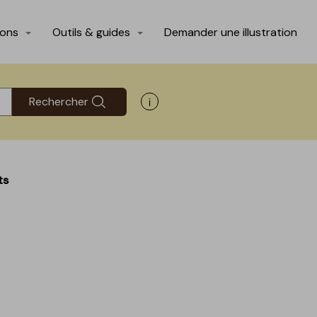
ions
Outils & guides
Demander une illustration
Rechercher
Afficher les informations d'aide
ts