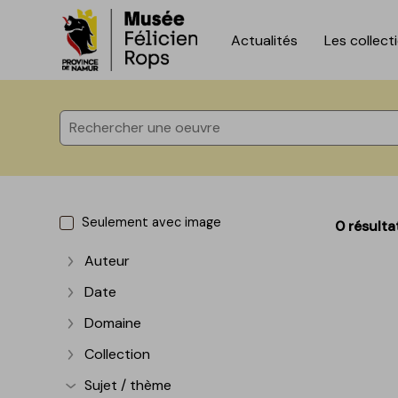
Actualités
Les collect
Accèder directement au contenu
Accèder directement au contenu
Seulement avec image
0 résulta
Auteur
Afficher plus
Date
Afficher plus
Domaine
Afficher plus
Collection
Afficher plus
Sujet / thème
Afficher plus