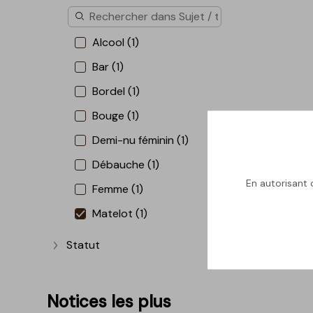
Alcool (1)
Bar (1)
Bordel (1)
Bouge (1)
Demi-nu féminin (1)
Débauche (1)
En autorisant c
Femme (1)
Matelot (1)
Statut
Afficher plus
Notices les plus