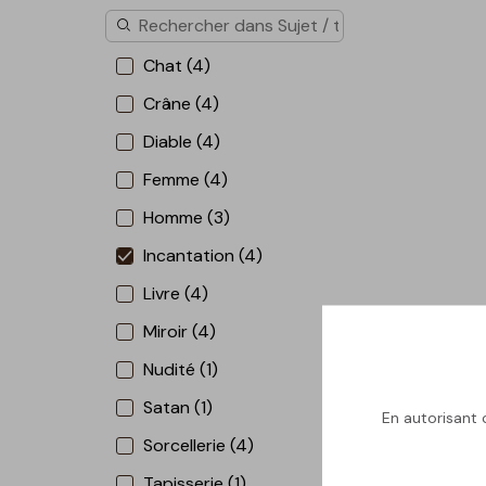
Chat (4)
Crâne (4)
Diable (4)
Femme (4)
Homme (3)
Incantation (4)
Livre (4)
Miroir (4)
Nudité (1)
Satan (1)
En autorisant c
Sorcellerie (4)
Tapisserie (1)