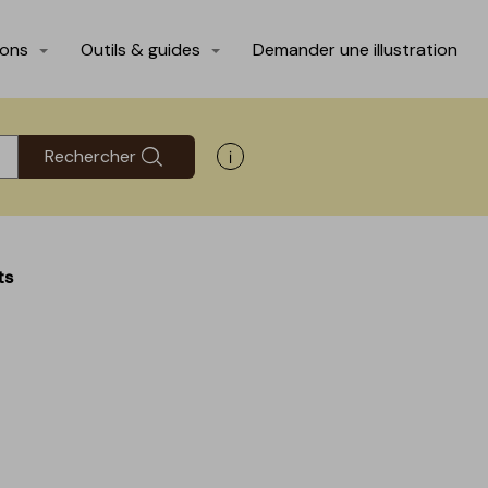
ions
Outils & guides
Demander une illustration
Rechercher
Afficher les informations d'aide
ts