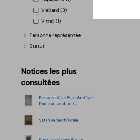
Vieillard (3)
Vitrail (1)
Personne représentée
Afficher plus
Statut
Afficher plus
Notices les plus
consultées
Pornocratès - Pornokratès -
Dame au cochon, La
Satan semant l'ivraie
Buveuse d'absinthe, La