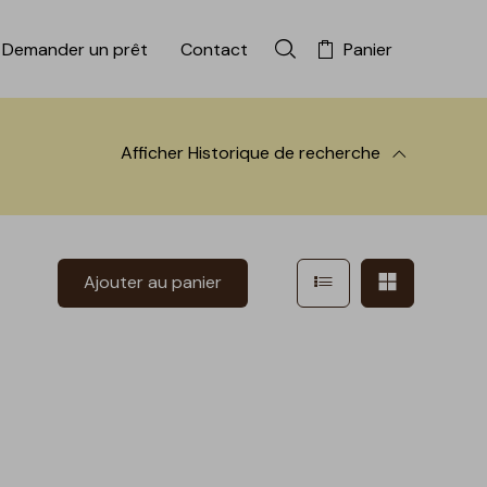
Demander un prêt
Contact
Panier
Rechercher dans la colle
Afficher
Historique de recherche
 à la recherche
Afficher en mode l
Afficher e
Ajouter au panier