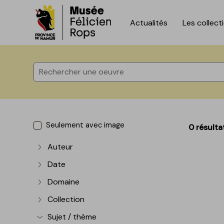
Actualités
Les collect
Accèder directement au contenu
Accèder directement au contenu
Seulement avec image
0 résulta
Auteur
Afficher plus
Date
Afficher plus
Domaine
Afficher plus
Collection
Afficher plus
Sujet / thème
Afficher plus