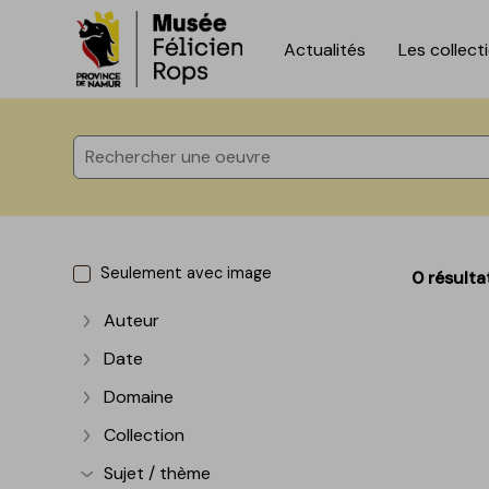
Actualités
Les collect
Accèder directement au contenu
Accèder directement au contenu
Seulement avec image
0 résulta
Auteur
Afficher plus
Date
Afficher plus
Domaine
Afficher plus
Collection
Afficher plus
Sujet / thème
Afficher plus