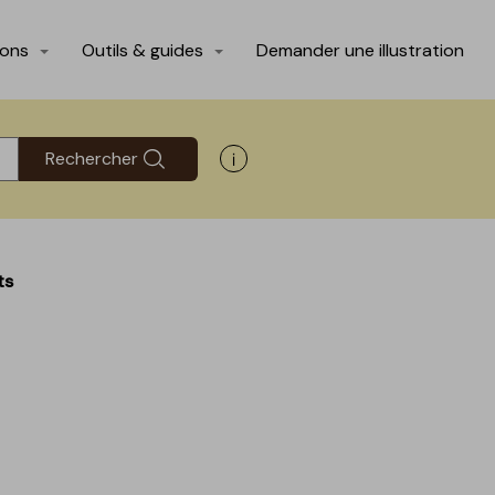
ions
Outils & guides
Demander une illustration
Rechercher
Afficher les informations d'aide
ts