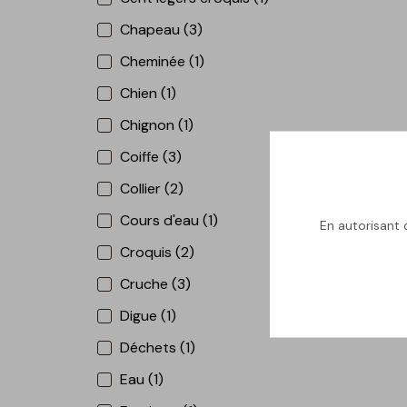
Chapeau (3)
Cheminée (1)
Chien (1)
Chignon (1)
Coiffe (3)
Collier (2)
Cours d'eau (1)
En autorisant c
Croquis (2)
Cruche (3)
Digue (1)
Déchets (1)
Eau (1)