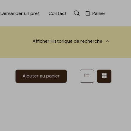
Demander un prêt
Contact
Panier
Rechercher dans la colle
Afficher
Historique de recherche
 à la recherche
Afficher en mode l
Afficher e
Ajouter au panier