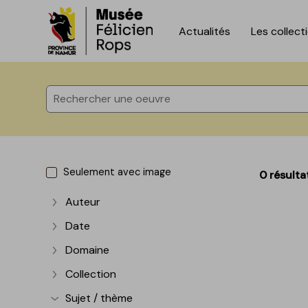
Actualités
Les collect
Accèder directement au contenu
Accèder directement au contenu
Seulement avec image
0 résulta
Auteur
Afficher plus
Date
Afficher plus
Domaine
Afficher plus
Collection
Afficher plus
Sujet / thème
Afficher plus