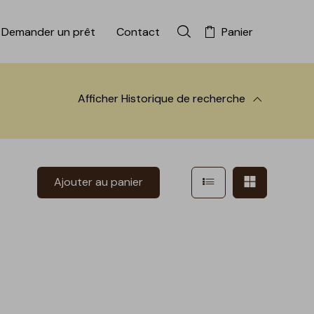
Demander un prêt
Contact
Panier
Rechercher dans la colle
Afficher
Historique de recherche
 à la recherche
Afficher en mode l
Afficher e
Ajouter au panier