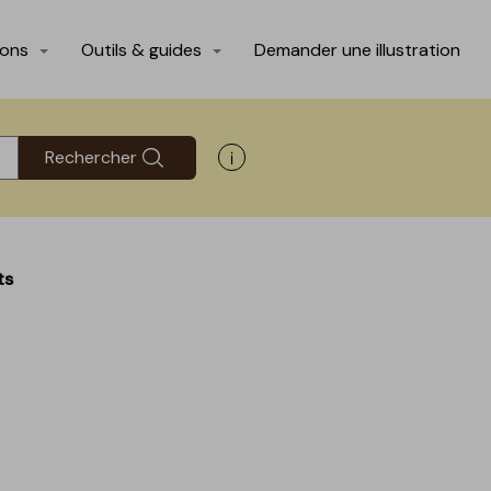
ions
Outils & guides
Demander une illustration
Rechercher
Afficher les informations d'aide
ts