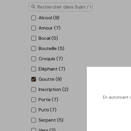
Alcool (9)
Amour (7)
Bocal (5)
Bouteille (5)
Croquis (7)
Eléphant (7)
Goutte (9)
Inscription (2)
En autorisant c
Porte (7)
Putti (7)
Serpent (5)
Vers (2)