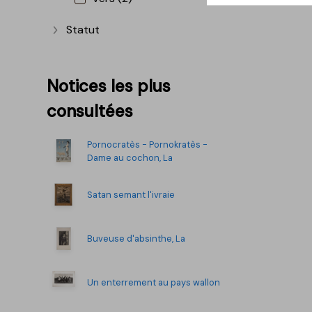
Statut
Afficher plus
Notices les plus
consultées
Pornocratès - Pornokratès -
Dame au cochon, La
Satan semant l'ivraie
Buveuse d'absinthe, La
Un enterrement au pays wallon