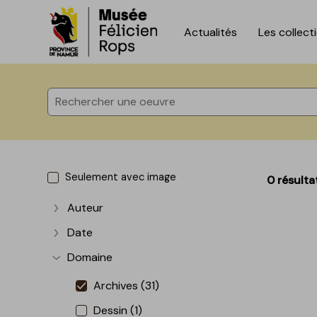
Actualités
Les collect
Accèder directement au contenu
Accèder directement au contenu
Seulement avec image
0 résulta
Auteur
Afficher plus
Date
Afficher plus
Domaine
Afficher plus
Archives (31)
Dessin (1)