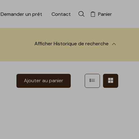
Demander un prêt
Contact
Panier
Rechercher dans la colle
Afficher
Historique de recherche
 à la recherche
Afficher en mode l
Afficher e
Ajouter au panier