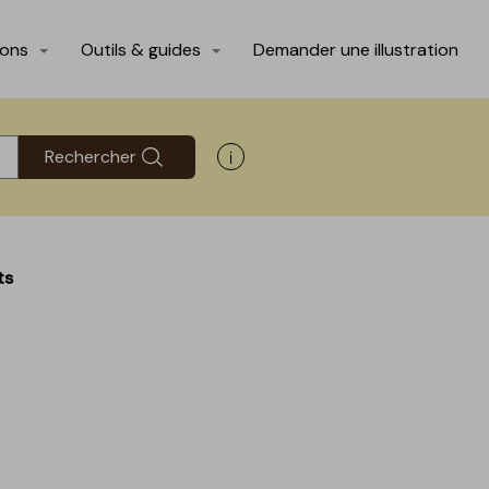
ions
Outils & guides
Demander une illustration
Rechercher
Afficher les informations d'aide
ts