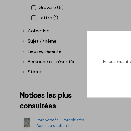
Gravure (6)
Lettre (1)
Collection
Afficher plus
Sujet / thème
Afficher plus
Lieu représenté
Afficher plus
En autorisant c
Personne représentée
Afficher plus
Statut
Afficher plus
Notices les plus
consultées
Pornocratès - Pornokratès -
Dame au cochon, La