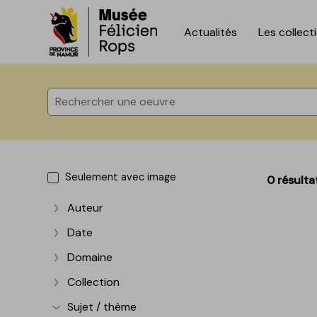
Actualités
Les collect
Accèder directement au contenu
Accèder directement au contenu
Seulement avec image
0 résulta
Auteur
Afficher plus
Date
Afficher plus
Domaine
Afficher plus
Collection
Afficher plus
Sujet / thème
Afficher plus