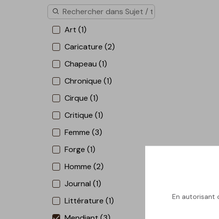
Art (1)
Caricature (2)
Chapeau (1)
Chronique (1)
Cirque (1)
Critique (1)
Femme (3)
Forge (1)
Homme (2)
Journal (1)
En autorisant c
Littérature (1)
Mendiant (3)