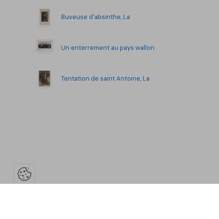
Buveuse d'absinthe, La
Un enterrement au pays wallon
Tentation de saint Antoine, La
Ouvrir la barre de gestion des co