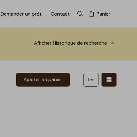
Demander un prêt
Contact
Panier
Rechercher dans la colle
Afficher
Historique de recherche
 à la recherche
Afficher en mode l
Afficher e
Ajouter au panier