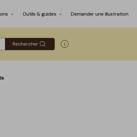
ions
Outils & guides
Demander une illustration
Rechercher
Afficher les informations d'aide
ts