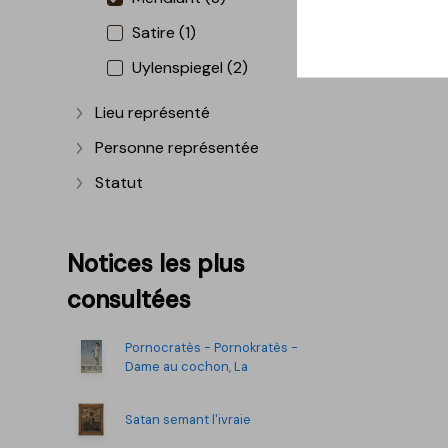
Satire (1)
Uylenspiegel (2)
Lieu représenté
Afficher plus
Personne représentée
Afficher plus
Statut
Afficher plus
Notices les plus
consultées
Pornocratès - Pornokratès -
Dame au cochon, La
Satan semant l'ivraie