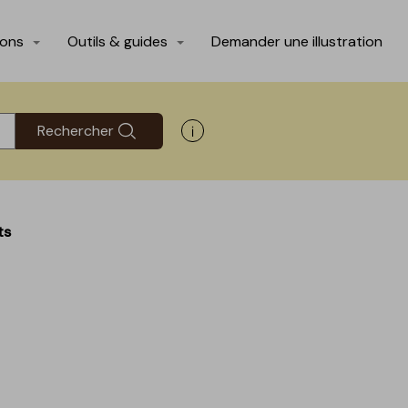
ions
Outils & guides
Demander une illustration
Rechercher
Afficher les informations d'aide
ts