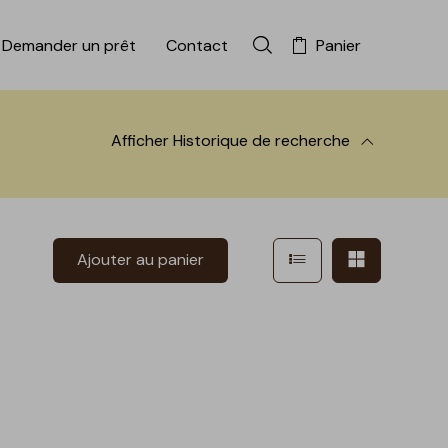
Demander un prêt
Contact
Panier
Rechercher dans la colle
Afficher
Historique de recherche
 à la recherche
Afficher en mode l
Afficher e
Ajouter au panier