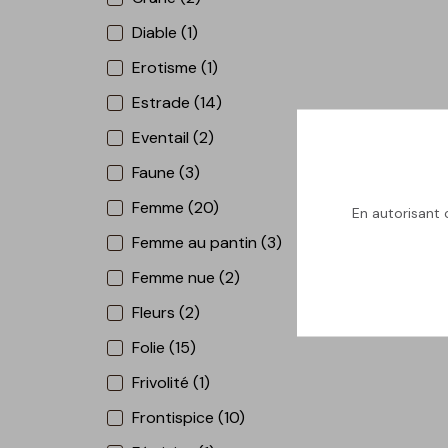
Diable (1)
Erotisme (1)
Estrade (14)
Eventail (2)
Faune (3)
Femme (20)
En autorisant c
Femme au pantin (3)
Femme nue (2)
Fleurs (2)
Folie (15)
Frivolité (1)
Frontispice (10)