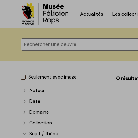
Actualités
Les collect
Accèder directement au contenu
Accèder directement au contenu
Seulement avec image
0 résulta
Auteur
Afficher plus
Date
Afficher plus
Domaine
Afficher plus
Collection
Afficher plus
Sujet / thème
Afficher plus