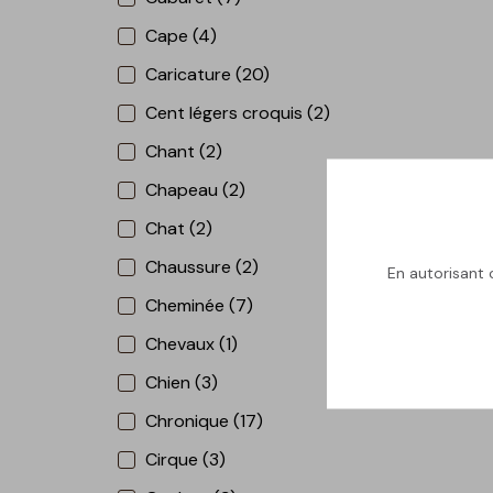
Cape (4)
Caricature (20)
Cent légers croquis (2)
Chant (2)
Chapeau (2)
Chat (2)
Chaussure (2)
En autorisant c
Cheminée (7)
Chevaux (1)
Chien (3)
Chronique (17)
Cirque (3)