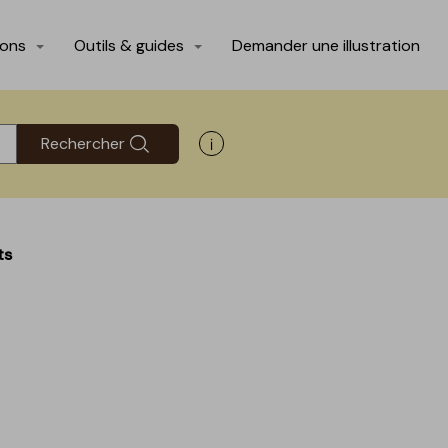
ions
Outils & guides
Demander une illustration
Rechercher
Afficher les informations d'aide
ts