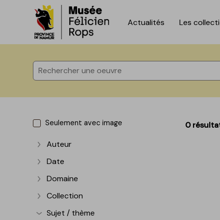
Actualités
Les collect
Accèder directement au contenu
Accèder directement au contenu
Seulement avec image
0 résulta
Auteur
Afficher plus
Date
Afficher plus
Domaine
Afficher plus
Collection
Afficher plus
Sujet / thème
Afficher plus