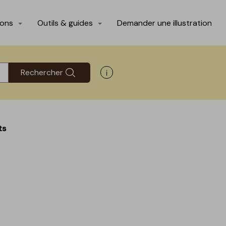
ions
Outils & guides
Demander une illustration
Rechercher
Afficher les informations d'aide
ts