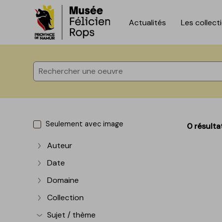
Actualités
Les collect
Accèder directement au contenu
Accèder directement au contenu
Seulement avec image
0 résulta
Auteur
Afficher plus
Date
Afficher plus
Domaine
Afficher plus
Collection
Afficher plus
Sujet / thème
Afficher plus