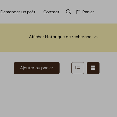
Demander un prêt
Contact
Panier
Rechercher dans la colle
Afficher
Historique de recherche
 à la recherche
Afficher en mode l
Afficher e
Ajouter au panier