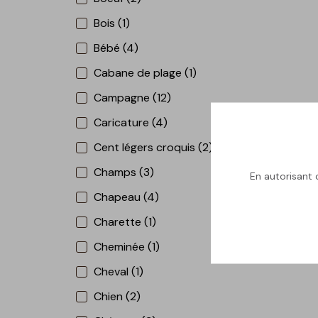
Bois (1)
Bébé (4)
Cabane de plage (1)
Campagne (12)
Caricature (4)
Cent légers croquis (2)
Champs (3)
En autorisant c
Chapeau (4)
Charette (1)
Cheminée (1)
Cheval (1)
Chien (2)