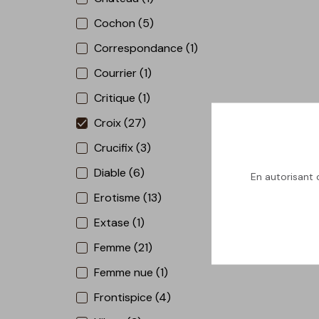
Cochon (5)
Correspondance (1)
Courrier (1)
Critique (1)
Croix (27)
Crucifix (3)
Diable (6)
En autorisant c
Erotisme (13)
Extase (1)
Femme (21)
Femme nue (1)
Frontispice (4)