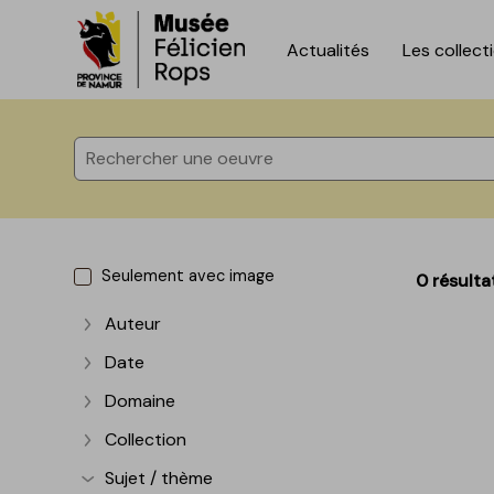
Actualités
Les collect
Accèder directement au contenu
Accèder directement au contenu
Seulement avec image
0 résulta
Auteur
Afficher plus
Date
Afficher plus
Domaine
Afficher plus
Collection
Afficher plus
Sujet / thème
Afficher plus