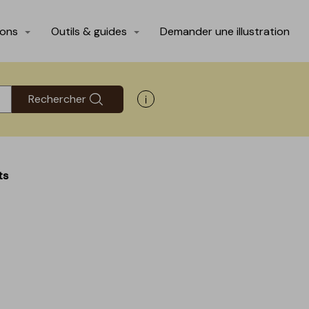
ions
Outils & guides
Demander une illustration
Rechercher
Afficher les informations d'aide
ts