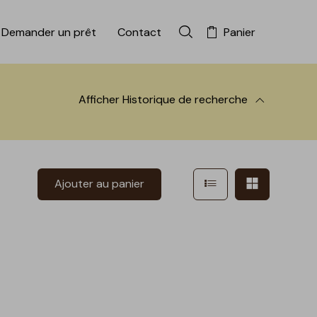
Demander un prêt
Contact
Panier
Rechercher dans la colle
Afficher
Historique de recherche
 à la recherche
Afficher en mode l
Afficher e
Ajouter au panier