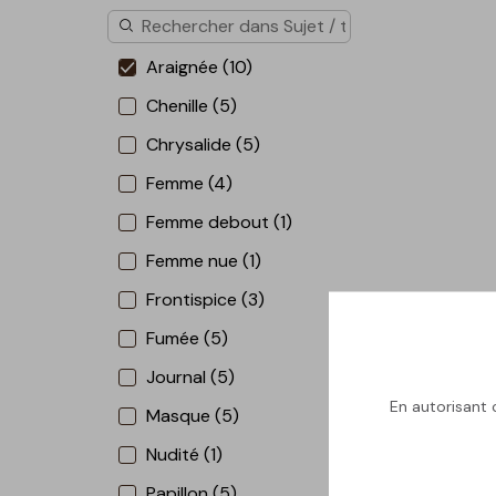
Araignée (10)
Chenille (5)
Chrysalide (5)
Femme (4)
Femme debout (1)
Femme nue (1)
Frontispice (3)
Fumée (5)
Journal (5)
En autorisant c
Masque (5)
Nudité (1)
Papillon (5)