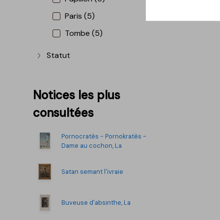
Paris (5)
Tombe (5)
Statut
Afficher plus
Notices les plus
consultées
Pornocratès - Pornokratès -
Dame au cochon, La
Satan semant l'ivraie
Buveuse d'absinthe, La