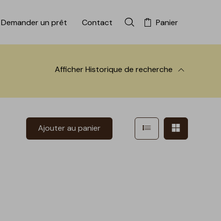
Demander un prêt
Contact
Panier
Rechercher dans la colle
Afficher
Historique de recherche
 à la recherche
Afficher en mode l
Afficher e
Ajouter au panier