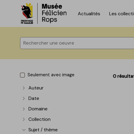
Actualités
Les collect
Accèder directement au contenu
Accèder directement au contenu
Seulement avec image
0 résulta
Auteur
Afficher plus
Date
Afficher plus
Domaine
Afficher plus
Collection
Afficher plus
Sujet / thème
Afficher plus