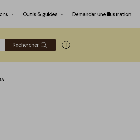
ions
Outils & guides
Demander une illustration
Rechercher
Afficher les informations d'aide
ts