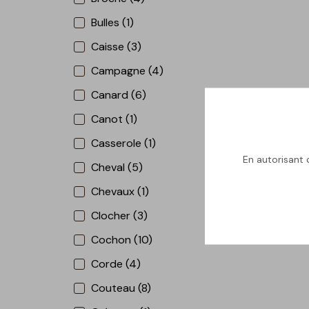
Bulles (1)
Caisse (3)
Campagne (4)
Canard (6)
Canot (1)
Casserole (1)
En autorisant c
Cheval (5)
Chevaux (1)
Clocher (3)
Cochon (10)
Corde (4)
Couteau (8)