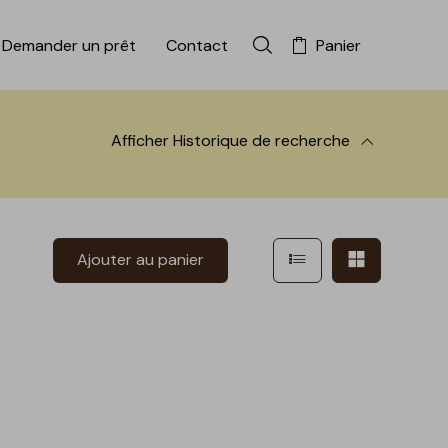
Demander un prêt
Contact
Panier
Rechercher dans la colle
Afficher
Historique de recherche
 à la recherche
Afficher en mode l
Afficher e
Ajouter au panier