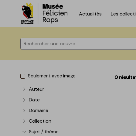
Actualités
Les collect
Accèder directement au contenu
Accèder directement au contenu
Seulement avec image
0 résulta
Auteur
Afficher plus
Date
Afficher plus
Domaine
Afficher plus
Collection
Afficher plus
Sujet / thème
Afficher plus