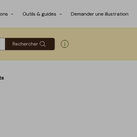
ions
Outils & guides
Demander une illustration
Rechercher
Afficher les informations d'aide
ts