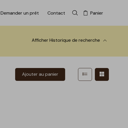
Demander un prêt
Contact
Panier
Rechercher dans la colle
Afficher
Historique de recherche
 à la recherche
Afficher en mode l
Afficher e
Ajouter au panier