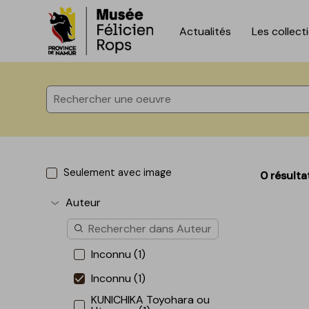
Actualités
Les collect
Accèder directement au contenu
Accèder directement au contenu
Seulement avec image
0 résulta
Auteur
Afficher plus
Inconnu (1)
Inconnu (1)
KUNICHIKA Toyohara ou