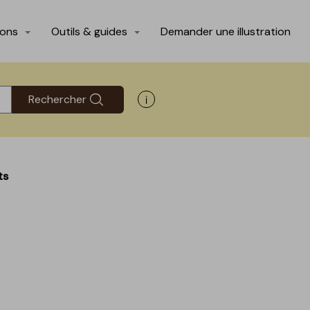
ions
Outils & guides
Demander une illustration
Rechercher
Afficher les informations d'aide
ts