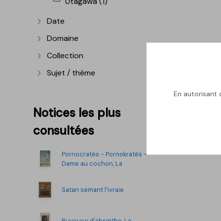
Utagawa (1)
Date
Afficher plus
Domaine
Afficher plus
Collection
Afficher plus
Sujet / thème
Afficher plus
En autorisant c
Notices les plus
consultées
Pornocratès - Pornokratès -
Dame au cochon, La
Satan semant l'ivraie
Buveuse d'absinthe, La