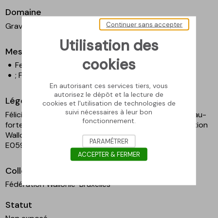
Domaine
Continuer sans accepter
Gravure
Utilisation des
Mesures
cookies
Feuille - Hauteur en cm : 7,5
; Feuille - Largeur en cm : 5,7
En autorisant ces services tiers, vous
autorisez le dépôt et la lecture de
Légende
cookies et l'utilisation de technologies de
suivi nécessaires à leur bon
Félicien Rops, Adresse Duluc - Les Mannequins, s.d., eau-
fonctionnement.
forte et pointe sèche sur papier, 7,6 x 5,5 cm. Fédération
Wallonie-Bruxelles, en dépôt au musée Rops, inv. PER
PARAMÉTRER
E0592.4.CF.
ACCEPTER & FERMER
Collection
Fédération Wallonie-Bruxelles
Statut