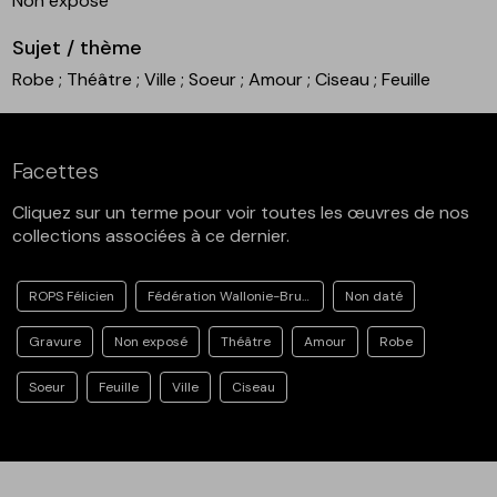
Non exposé
Sujet / thème
Robe
; Théâtre
; Ville
; Soeur
; Amour
; Ciseau
; Feuille
Facettes
Cliquez sur un terme pour voir toutes les œuvres de nos
collections associées à ce dernier.
ROPS Félicien
Fédération Wallonie-Bruxelles
Non daté
Gravure
Non exposé
Théâtre
Amour
Robe
Soeur
Feuille
Ville
Ciseau