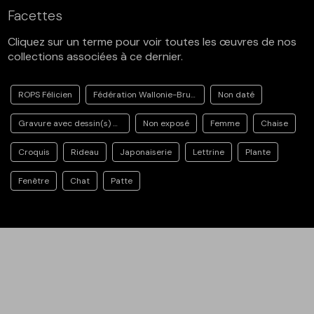
Facettes
Cliquez sur un terme pour voir toutes les œuvres de nos
collections associées à ce dernier.
ROPS Félicien
Fédération Wallonie-Bruxelles
Non daté
Gravure avec dessin(s) en marge
Non exposé
Femme
Chaise
Croquis
Rideau
Japonaiserie
Lettrine
Plante
Fenêtre
Chat
Patte