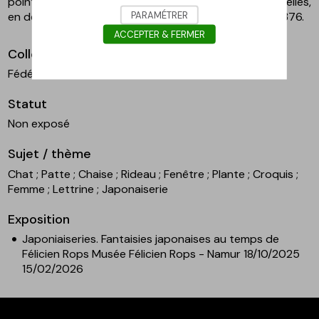
pointe sèche, 29,1 x 20,1 cm. Fédération Wallonie-Bruxelles,
PARAMÉTRER
en dépôt au musée Rops, inv. PER E0587.1.CF - APC 2376.
ACCEPTER & FERMER
Collection
Fédération Wallonie-Bruxelles
Statut
Non exposé
Sujet / thème
Chat
; Patte
; Chaise
; Rideau
; Fenêtre
; Plante
; Croquis
;
Femme
; Lettrine
; Japonaiserie
Exposition
Japoniaiseries. Fantaisies japonaises au temps de
Félicien Rops Musée Félicien Rops - Namur 18/10/2025
15/02/2026