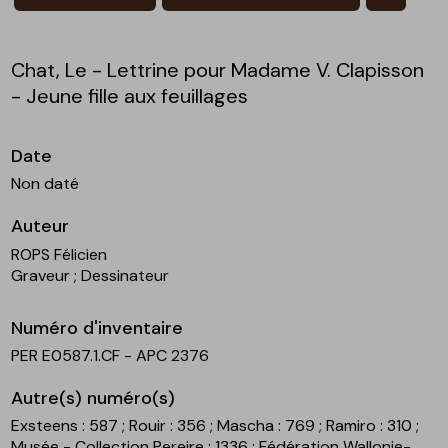
Chat, Le - Lettrine pour Madame V. Clapisson
- Jeune fille aux feuillages
Date
Non daté
Auteur
ROPS Félicien
Graveur
; Dessinateur
Numéro d'inventaire
PER E0587.1.CF - APC 2376
Autre(s) numéro(s)
Exsteens : 587
; Rouir : 356
; Mascha : 769
; Ramiro : 310
;
Musée - Collection Pereire : 1336
; Fédération Wallonie-