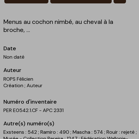
Menus au cochon nimbé, au cheval à la
broche, ...
Date
Non daté
Auteur
ROPS Félicien
Création
; Auteur
Numéro d'inventaire
PER E0542.1.CF - APC 2331
Autre(s) numéro(s)
Exsteens : 542
; Ramiro : 490
; Mascha : 574
; Rouir : rejeté
;
Musée - Collection Pereire : 1247
; Fédération Wallonie-