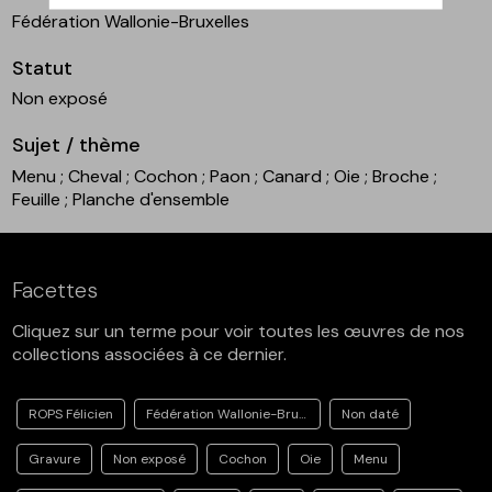
Fédération Wallonie-Bruxelles
Statut
Non exposé
Sujet / thème
Menu
; Cheval
; Cochon
; Paon
; Canard
; Oie
; Broche
;
Feuille
; Planche d'ensemble
Facettes
Cliquez sur un terme pour voir toutes les œuvres de nos
collections associées à ce dernier.
ROPS Félicien
Fédération Wallonie-Bruxelles
Non daté
Gravure
Non exposé
Cochon
Oie
Menu