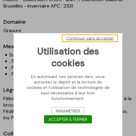
Bruxelles - Inventaire APC : 2331
Domaine
Gravure
Continuer sans accepter
Mesures
Utilisation des
Surface gravée - Hauteur en cm : 27,5
cookies
; Surface gravée - Largeur en cm : 22
; Feuille - Hauteur en cm : 30,6
; Feuille - Largeur en cm : 23,2
En autorisant ces services tiers, vous
autorisez le dépôt et la lecture de
cookies et l'utilisation de technologies de
Légende
suivi nécessaires à leur bon
Félicien Rops, Menus au cochon à la broche, au cheval à la
fonctionnement.
broche, au dindon volant, s.d., eau-forte, 26 x 11,9 cm.
Fédération Wallonie-Bruxelles, en dépôt au musée Rops,
PARAMÉTRER
inv. PER E0542.1.CF
ACCEPTER & FERMER
Collection