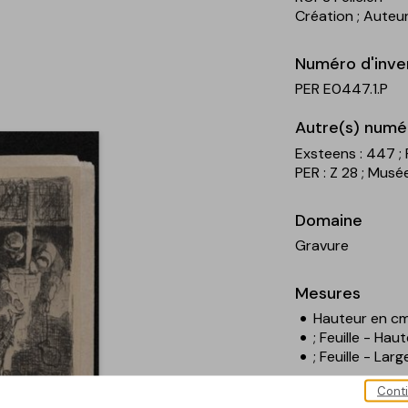
Création
; Auteu
Numéro d'inve
PER E0447.1.P
Autre(s) numé
Exsteens : 447
;
PER : Z 28
; Musée
Domaine
Gravure
Mesures
Hauteur en cm 
; Feuille - Hau
; Feuille - Lar
Cont
Légende