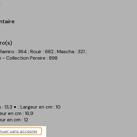
r
ntaire
ro(s)
 Ramiro : 364
; Rouir : 682
; Mascha : 321
;
 - Collection Pereire : 898
: 13,3
; Largeur en cm : 10
teur en cm : 16,9
geur en cm : 12
inuer sans accepter