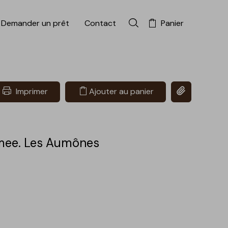
Demander un prêt
Contact
Panier
Rechercher dans la colle
Copier le lien 
Imprimer
Ajouter au panier
ee. Les Aumônes