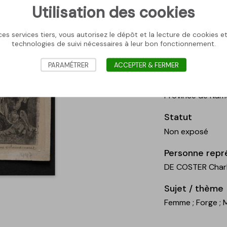
Utilisation des cookies
Félicien Rops, 
Illustration pou
De Coster, 1858, 
es services tiers, vous autorisez le dépôt et la lecture de cookies et 
technologies de suivi nécessaires à leur bon fonctionnement.
cm. Musée Félicie
E0447.1.P.
PARAMÉTRER
ACCEPTER & FERMER
Collection
Province de Nam
Statut
Non exposé
Personne repr
DE COSTER Char
Sujet / thème
Femme
; Forge
;