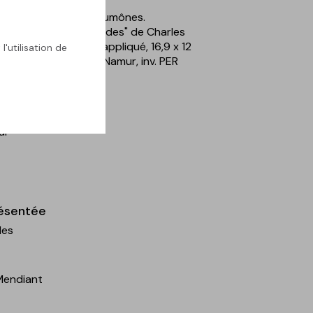
Smetse-Smee ou Les Aumônes.
r les "Légendes Flamandes" de Charles
eau-forte sur Chine appliqué, 16,9 x 12
l'utilisation de
n Rops, Province de Namur, inv. PER
ur
ésentée
les
 Mendiant