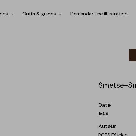
ions
Outils & guides
Demander une illustration
Smetse-Sm
Date
1858
Auteur
ROPS Félicien