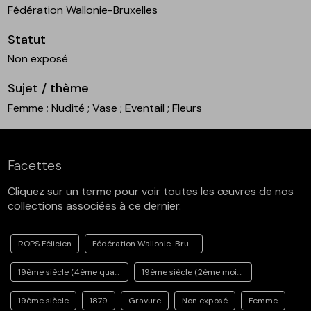
Fédération Wallonie-Bruxelles
Statut
Non exposé
Sujet / thème
Femme
; Nudité
; Vase
; Eventail
; Fleurs
Facettes
Cliquez sur un terme pour voir toutes les œuvres de nos
collections associées à ce dernier.
ROPS Félicien
Fédération Wallonie-Bruxelles
19ème siècle (4ème quart)
19ème siècle (2ème moitié)
19ème siècle
1879
Gravure
Non exposé
Femme