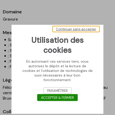
Domaine
Gravure
Continuer sans accepter
Mesures
Utilisation des
Surface couverte - Hauteur en cm : 18,6
; Surface couverte - Largeur en cm : 25,1
cookies
; Surface gravée - Hauteur en cm : 23,2
; Surface gravée - Largeur en cm : 29,2
; Feuille - Hauteur en cm : 28,2
En autorisant ces services tiers, vous
autorisez le dépôt et la lecture de
; Feuille - Largeur en cm : 36
cookies et l'utilisation de technologies de
suivi nécessaires à leur bon
Légende
fonctionnement.
Félicien Rops, La Sieste, 1879, héliogravure retouchée au
PARAMÉTRER
vernis mou, 18,6 x 25,1 cm. Coll. Fédération Wallonie-
ACCEPTER & FERMER
Bruxelles, en dépôt au musée Rops. Inv. PER E0396.4.CF
Collection