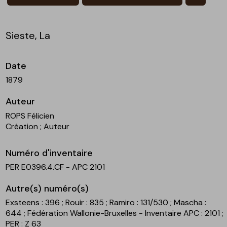
Sieste, La
Date
1879
Auteur
ROPS Félicien
Création
; Auteur
Numéro d'inventaire
PER E0396.4.CF - APC 2101
Autre(s) numéro(s)
Exsteens : 396
; Rouir : 835
; Ramiro : 131/530
; Mascha :
644
; Fédération Wallonie-Bruxelles - Inventaire APC : 2101
;
PER : Z 63