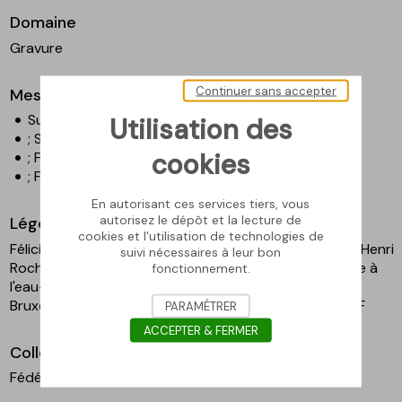
Domaine
Gravure
Continuer sans accepter
Mesures
Surface gravée - Hauteur en cm : 13,2
Utilisation des
; Surface gravée - Largeur en cm : 5,3
cookies
; Feuille - Hauteur en cm : 18,8
; Feuille - Largeur en cm : 13,5
En autorisant ces services tiers, vous
autorisez le dépôt et la lecture de
Légende
cookies et l'utilisation de technologies de
Félicien Rops, Les Exercices de dévotion de Monsieur Henri
suivi nécessaires à leur bon
Roch [découpe du cuivre], s.d., héliogravure retouchée à
fonctionnement.
l'eau-forte, 13,2 x 5,3 cm. Coll. Fédération Wallonie-
Bruxelles, en dépôt au musée Rops. Inv. PER E0362.1.CF
PARAMÉTRER
ACCEPTER & FERMER
Collection
Fédération Wallonie-Bruxelles