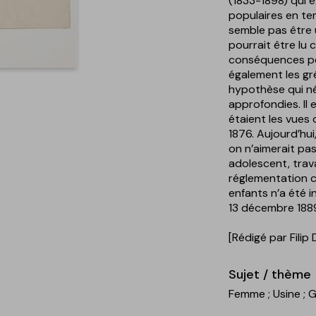
(1833-1898) qui e
populaires en te
semble pas être u
pourrait être lu
conséquences per
également les gr
hypothèse qui né
approfondies. Il e
étaient les vues 
1876. Aujourd’hui,
on n’aimerait pas
adolescent, trava
réglementation co
enfants n’a été i
13 décembre 188
[Rédigé par Filip
Sujet / thème
Femme
; Usine
; 