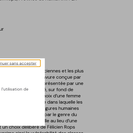
ur
inuer sans accepter
ntations les plus anciennes et les plus
’une grève est une gravure conçue par
 1876. La grève est représentée par une
l'utilisation de
nxieuse et à l’air affligé, sur fond de
ne non-fumeurs. Le choix d’une femme
e tradition allégorique dans laquelle les
eprésentés par des figures humaines
'il est conditionné par le genre du
 choix d’une jeune fille au lieu d’une
 un choix délibéré de Félicien Rops