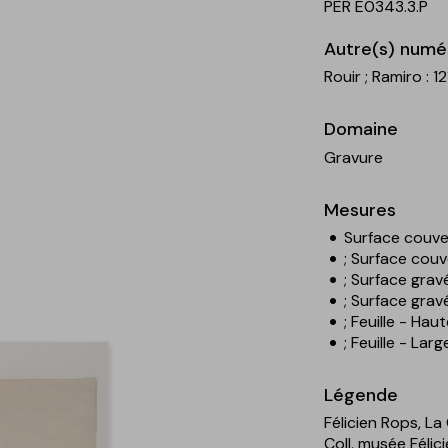
PER E0343.3.P
Autre(s) numé
Rouir
; Ramiro : 1
Domaine
Gravure
Mesures
Surface couver
; Surface couv
; Surface grav
; Surface grav
; Feuille - Hau
; Feuille - Lar
Légende
Félicien Rops, La 
Coll. musée Félic