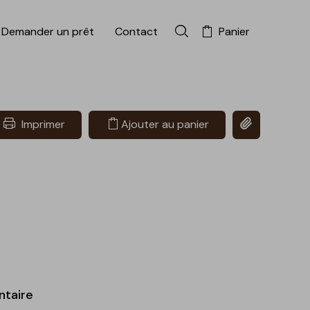
Demander un prêt
Contact
Panier
Rechercher dans la colle
Copier le lien 
Imprimer
Ajouter au panier
ntaire