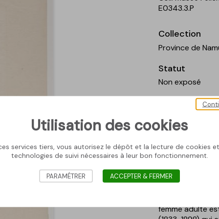
E0343.3.P
Collection
Province de Nam
Statut
Non exposé
Commentaire
Cont
L’une des représe
Utilisation des cookies
interpellantes d
Félicien Rops en
es services tiers, vous autorisez le dépôt et la lecture de cookies et 
seule fille, très a
technologies de suivi nécessaires à leur bon fonctionnement.
cheminées d’usi
s’inscrit dans un
PARAMÉTRER
ACCEPTER & FERMER
concepts sont r
en même temps qu
mot (La grève). Le
femme adulte est