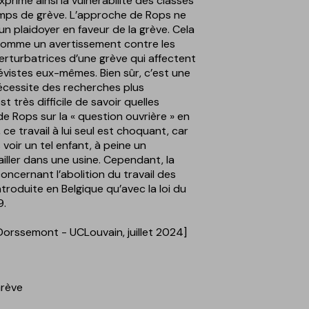
xprime ainsi la vulnérabilité des classes
mps de grève. L’approche de Rops ne
n plaidoyer en faveur de la grève. Cela
 comme un avertissement contre les
turbatrices d’une grève qui affectent
évistes eux-mêmes. Bien sûr, c’est une
cessite des recherches plus
st très difficile de savoir quelles
de Rops sur la « question ouvrière » en
 ce travail à lui seul est choquant, car
 voir un tel enfant, à peine un
iller dans une usine. Cependant, la
ncernant l’abolition du travail des
ntroduite en Belgique qu’avec la loi du
9.
 Dorssemont - UCLouvain, juillet 2024]
Grève