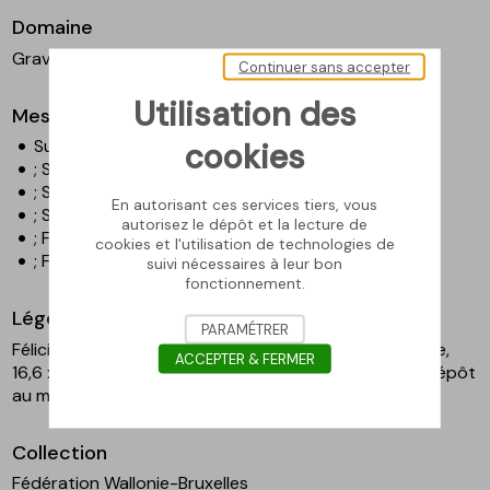
Domaine
Gravure
Continuer sans accepter
Utilisation des
Mesures
Surface couverte - Hauteur en cm : 16,6
cookies
; Surface couverte - Largeur en cm : 11,2
; Surface gravée - Hauteur en cm : 17,8
En autorisant ces services tiers, vous
; Surface gravée - Largeur en cm : 12,3
autorisez le dépôt et la lecture de
; Feuille - Hauteur en cm : 47,1
cookies et l'utilisation de technologies de
; Feuille - Largeur en cm : 34,3
suivi nécessaires à leur bon
fonctionnement.
Légende
PARAMÉTRER
Félicien Rops, Parisine, 1875, eau-forte et pointe sèche,
ACCEPTER & FERMER
16,6 x 11,2 cm. Coll. Fédération Wallonie-Bruxelles, en dépôt
au musée Rops. Inv. PER E0327.1.CF
Collection
Fédération Wallonie-Bruxelles