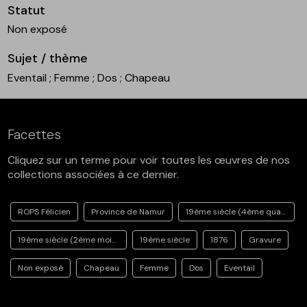
Statut
Non exposé
Sujet / thème
Eventail
; Femme
; Dos
; Chapeau
Facettes
Cliquez sur un terme pour voir toutes les œuvres de nos
collections associées à ce dernier.
ROPS Félicien
Province de Namur
19ème siècle (4ème quart)
19ème siècle (2ème moitié)
19ème siècle
1876
Gravure
Non exposé
Chapeau
Femme
Dos
Eventail