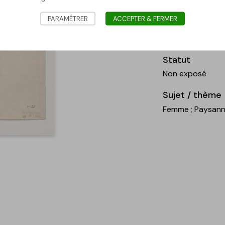
PARAMÉTRER
ACCEPTER & FERMER
Collection
Fédération Wallo
Statut
Non exposé
Sujet / thème
Femme
; Paysan