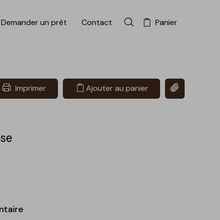
Demander un prêt
Contact
Panier
Rechercher dans la colle
Copier le lien 
Imprimer
Ajouter au panier
se
ntaire