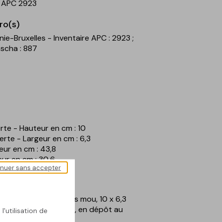
- APC 2923
ro(s)
nie-Bruxelles - Inventaire APC : 2923
;
ascha : 887
rte - Hauteur en cm : 10
erte - Largeur en cm : 6,3
teur en cm : 43,8
geur en cm : 30,6
inuer sans accepter
ndangeuse, s.d., vernis mou, 10 x 6,3
on Wallonie-Bruxelles, en dépôt au
l'utilisation de
 PER E0284.1.CF