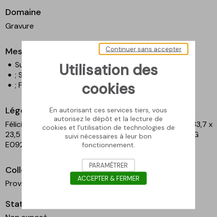
Domaine
Gravure
Continuer sans accepter
Mesures
Surface couverte - Hauteur en cm : 33,7
Utilisation des
; Surface couverte - Largeur en cm : 23,5
cookies
; Feuille - Hauteur en cm
; Feuille - Largeur en cm
Légende
En autorisant ces services tiers, vous
autorisez le dépôt et la lecture de
Félicien Rops, Le Pendu à la cloche, s.d., héliogravure, 33,7 x
cookies et l'utilisation de technologies de
23,5 cm. Musée Félicien Rops, Province de Namur, inv. G
suivi nécessaires à leur bon
E0929
fonctionnement.
PARAMÉTRER
Collection
ACCEPTER & FERMER
Province de Namur
Statut