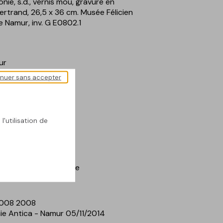
onie, s.d., vernis mou, gravure en
ertrand, 26,5 x 36 cm. Musée Félicien
e Namur, inv. G E0802.1
ur
inuer sans accepter
 permanentes
ésentée
l'utilisation de
ette
; Religieux
; Femme
2008 2008
e Antica - Namur 05/11/2014