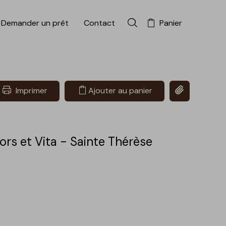
Demander un prêt
Contact
Panier
Rechercher dans la colle
Copier le lien 
Imprimer
Ajouter au panier
rs et Vita - Sainte Thérèse