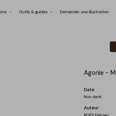
ions
Outils & guides
Demander une illustration
Agonie - Mo
Date
Non daté
Auteur
ROPS Félicien