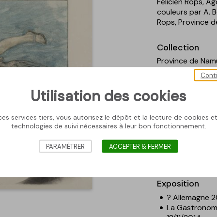
Félicien Rops, Ag
couleurs par A. B
Rops, Province d
Collection
Province de Nam
Cont
Statut
Utilisation des cookies
Exposé - Salles
Personne repr
es services tiers, vous autorisez le dépôt et la lecture de cookies et 
technologies de suivi nécessaires à leur bon fonctionnement.
Thérèse
PARAMÉTRER
ACCEPTER & FERMER
Sujet / thème
Erotisme
; Squel
Exposition
? Allemagne 
La Gastronomi