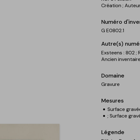
Création
; Auteu
Numéro d'inve
G E0802.1
Autre(s) numé
Exsteens : 802
;
Ancien inventaire
Domaine
Gravure
Mesures
Surface gravé
; Surface grav
Légende