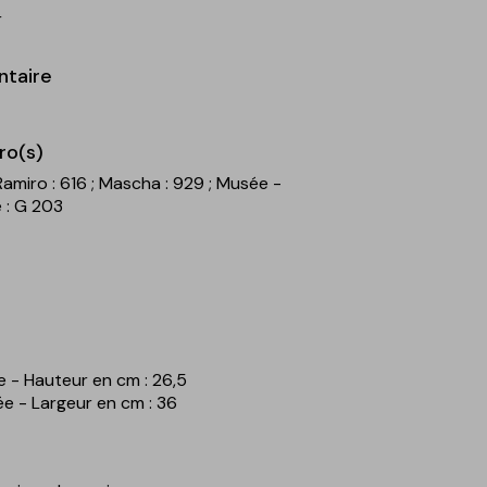
r
ntaire
ro(s)
 Ramiro : 616
; Mascha : 929
; Musée -
 : G 203
e - Hauteur en cm : 26,5
ée - Largeur en cm : 36