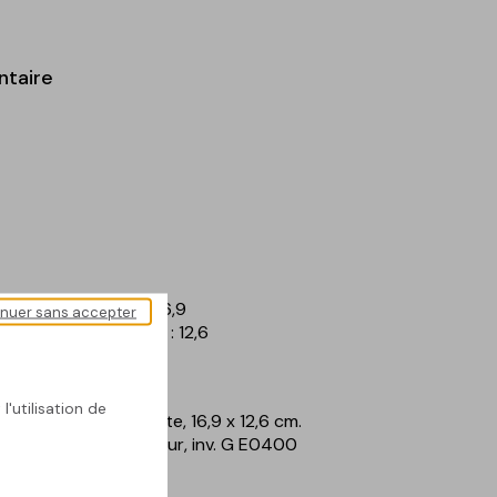
ntaire
 - Hauteur en cm : 16,9
inuer sans accepter
erte - Largeur en cm : 12,6
l'utilisation de
Bergère, s.d., eau-forte, 16,9 x 12,6 cm.
ops, Province de Namur, inv. G E0400