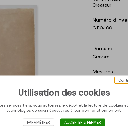
Créateur
Numéro d'inve
G E0400
Domaine
Gravure
Mesures
Surface gravée
Cont
; Surface couv
Utilisation des cookies
Légende
es services tiers, vous autorisez le dépôt et la lecture de cookies et 
Félicien Rops, La 
technologies de suivi nécessaires à leur bon fonctionnement.
Musée Félicien R
PARAMÉTRER
ACCEPTER & FERMER