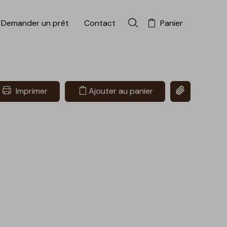
Demander un prêt
Contact
Panier
Rechercher dans la colle
Copier le lien 
Imprimer
Ajouter au panier