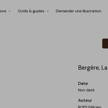
ions
Outils & guides
Demander une illustration
Bergère, La
Date
Non daté
Auteur
ROPS Félicien