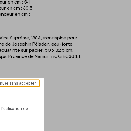
eur en cm : 54
eur en cm : 39,5
ondeur en cm : 1
 Vice Suprême, 1884, frontispice pour
e de Joséphin Péladan, eau-forte,
aquatinte sur papier, 50 x 32,5 cm.
ps, Province de Namur, inv. G E0364.1.
ur
inuer sans accepter
l'utilisation de
ésentée