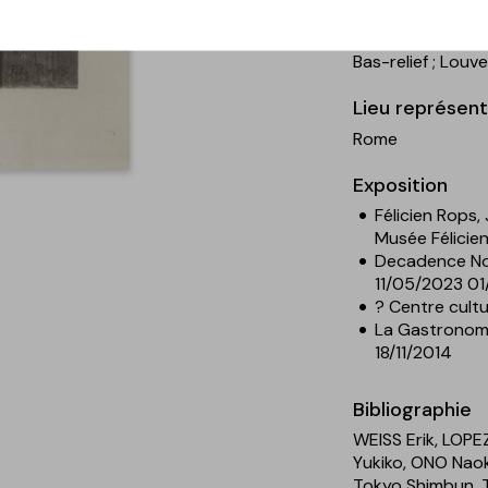
Sujet / thème
Femme
; Mort
; 
Bas-relief
; Louve
Lieu représen
Rome
Exposition
Félicien Rops,
Musée Félicie
Decadence Now
11/05/2023 0
? Centre cultu
La Gastronomi
18/11/2014
Bibliographie
WEISS Erik, LOP
Yukiko, ONO Naoko
Tokyo Shimbun, T