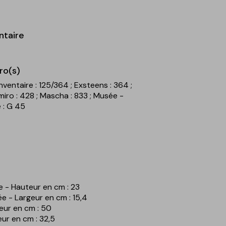
ntaire
ro(s)
nventaire : 125/364
; Exsteens : 364
;
miro : 428
; Mascha : 833
; Musée -
 : G 45
e - Hauteur en cm : 23
ée - Largeur en cm : 15,4
teur en cm : 50
geur en cm : 32,5