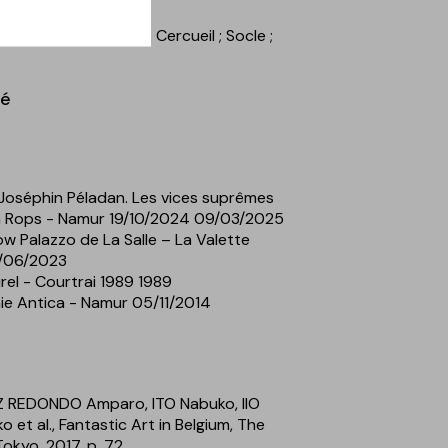
Squelette
; Satanisme
; Cercueil
; Socle
;
té
 Joséphin Péladan. Les vices suprêmes
n Rops - Namur 19/10/2024 09/03/2025
 Palazzo de La Salle – La Valette
1/06/2023
rel - Courtrai 1989 1989
e Antica - Namur 05/11/2014
EZ REDONDO Amparo, ITO Nabuko, IIO
 et al., Fantastic Art in Belgium, The
okyo, 2017, p. 72.