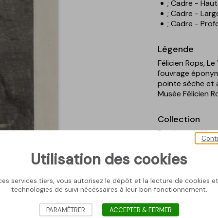
; Cadre - Haut
; Cadre - Larg
; Cadre - Prof
Légende
Félicien Rops, Le
l'ouvrage éponym
pointe sèche et 
Musée Félicien Ro
Collection
Province de Nam
Cont
Statut
Utilisation des cookies
Non exposé
es services tiers, vous autorisez le dépôt et la lecture de cookies et 
Personne repr
technologies de suivi nécessaires à leur bon fonctionnement.
Romulus
; Rémus
PARAMÉTRER
ACCEPTER & FERMER