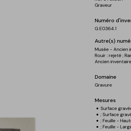
Graveur
Numéro d'inve
G E0364.1
Autre(s) numé
Musée - Ancien i
Rouir : rejeté
; Ra
Ancien inventaire
Domaine
Gravure
Mesures
Surface gravé
; Surface grav
; Feuille - Hau
; Feuille - Lar