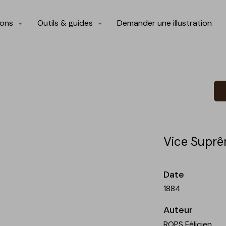
ions
Outils & guides
Demander une illustration
Vice Suprê
Date
1884
Auteur
ROPS Félicien