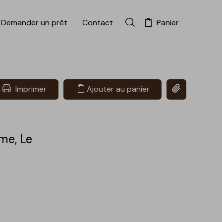
Demander un prêt
Contact
Panier
Rechercher dans la colle
Copier le lien 
Imprimer
Ajouter au panier
me, Le