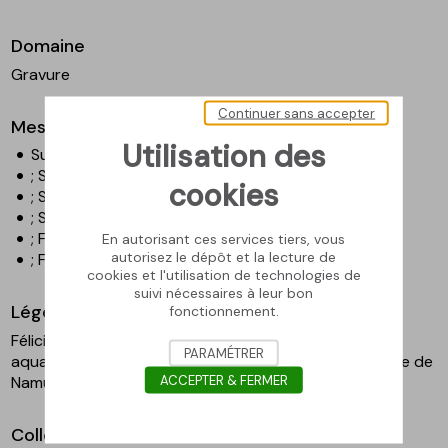
Domaine
Gravure
Continuer sans accepter
Mesures
Utilisation des
Surface couverte - Hauteur en cm : 16,5
; Surface couverte - Largeur en cm : 12,7
cookies
; Surface gravée - Hauteur en cm : 21
; Surface gravée - Largeur en cm : 15
; Feuille - Hauteur en cm : 28
En autorisant ces services tiers, vous
autorisez le dépôt et la lecture de
; Feuille - Largeur en cm : 18,2
cookies et l'utilisation de technologies de
suivi nécessaires à leur bon
Légende
fonctionnement.
Félicien Rops, Ma Tante Johanna, 1874, eau-forte et
PARAMÉTRER
aquatinte, 16,5 x 12,7 cm. Musée Félicien Rops, Province de
ACCEPTER & FERMER
Namur, inv. G E0239.2
Collection