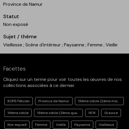
Province de Namur
Statut
Non exposé
Sujet / thème
Vieillesse
; Scène d'intérieur
; Paysanne
; Femme
; Vieille
Facettes
Cliquez sur un terme pour voir toutes les œuvres de nos
collections associées à ce dernier.
ROPS Félicien
Province de Namur
19ème siècle (2ème moitié)
19ème siècle
19ème siècle (3ème quart)
1874
Gravure
Non exposé
Femme
Vieille
Paysanne
Vieillesse