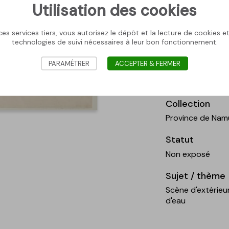
; Surface couv
Utilisation des cookies
; Surface couv
es services tiers, vous autorisez le dépôt et la lecture de cookies et 
Légende
technologies de suivi nécessaires à leur bon fonctionnement.
Félicien Rops, L
PARAMÉTRER
ACCEPTER & FERMER
vernis mou, 18,3 
de Namur, inv. G
Collection
Province de Nam
Statut
Non exposé
Sujet / thème
Scène d'extérieu
d'eau