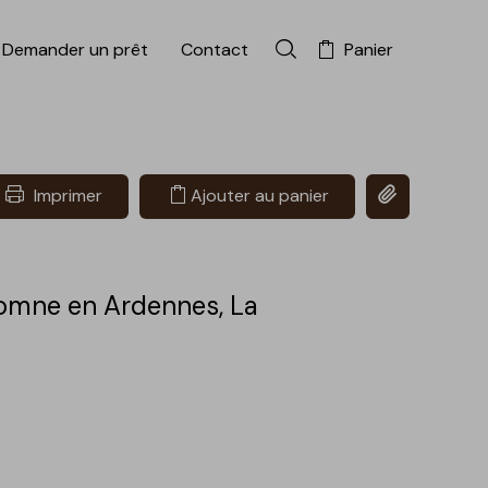
Demander un prêt
Contact
Panier
Rechercher dans la colle
Copier le lien 
Imprimer
Ajouter au panier
omne en Ardennes, La