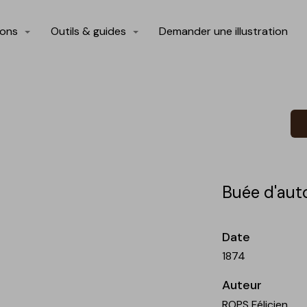
ions
Outils & guides
Demander une illustration
Buée d'aut
Date
1874
Auteur
ROPS Félicien