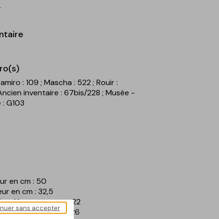
r
ntaire
ro(s)
Ramiro : 109
; Mascha : 522
; Rouir :
Ancien inventaire : 67bis/228
; Musée -
 : G103
eur en cm : 50
geur en cm : 32,5
ée - Hauteur en cm : 22
inuer sans accepter
ée - Largeur en cm : 26