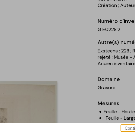
Création
; Auteu
Numéro d'inve
G E0228.2
Autre(s) numé
Exsteens : 228
; 
rejeté
; Musée - 
Ancien inventaire
Domaine
Gravure
Mesures
Feuille - Haut
; Feuille - Lar
; Surface grav
Cont
; Surface grav