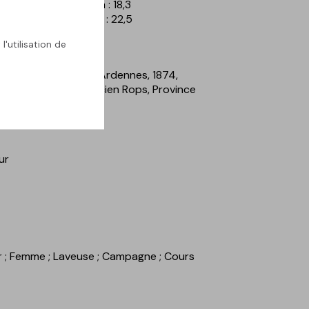
erte - Hauteur en cm : 18,3
erte - Largeur en cm : 22,5
l'utilisation de
a Buée d'automne en Ardennes, 1874,
x 22,5 cm. Musée Félicien Rops, Province
 E0228.2
ur
r
; Femme
; Laveuse
; Campagne
; Cours