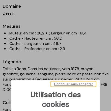
Domaine
Dessin
Mesures
Hauteur en cm : 28,2
; Largeur en cm : 19,4
; Cadre - Hauteur en cm : 56,2
; Cadre - Largeur en cm : 46,7
; Cadre - Profondeur en cm : 2,9
Légende
Félicien Rops, Dans les coulisses, vers 1878, crayon
graphite, gouache, sanguine, pierre noire et pastel non fixé
sur préparation à l'aquarelle sur papier, 28,2 x 19,4 cm.
Fondation Roi Baudouin, en dépôt au musée Rops, inv. FRB
Continuer sans accepter
D 002.
Utilisation des
cookies
Collection
Fondation Roi Baudouin