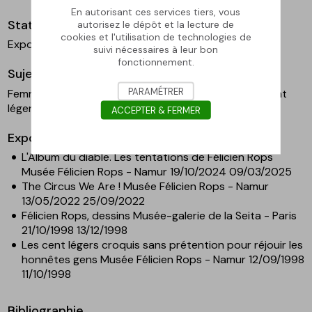
En autorisant ces services tiers, vous
Statut
autorisez le dépôt et la lecture de
cookies et l'utilisation de technologies de
Exposé - Salles permanentes
suivi nécessaires à leur bon
fonctionnement.
Sujet / thème
PARAMÉTRER
Femme
; Satan
; Miroir
; Nudité
; Chapeau
; Rideau
; Cent
légers croquis
ACCEPTER & FERMER
Exposition
L'Album du diable. Les tentations de Félicien Rops
Musée Félicien Rops - Namur 19/10/2024 09/03/2025
The Circus We Are ! Musée Félicien Rops - Namur
13/05/2022 25/09/2022
Félicien Rops, dessins Musée-galerie de la Seita - Paris
21/10/1998 13/12/1998
Les cent légers croquis sans prétention pour réjouir les
honnêtes gens Musée Félicien Rops - Namur 12/09/1998
11/10/1998
Bibliographie