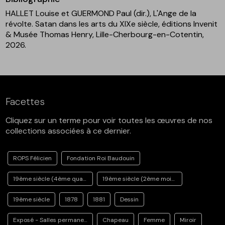
HALLET Louise et GUERMOND Paul (dir.), L'Ange de la
révolte. Satan dans les arts du XIXe siècle, éditions Invenit
& Musée Thomas Henry, Lille-Cherbourg-en-Cotentin,
2026.
Facettes
Cliquez sur un terme pour voir toutes les œuvres de nos
collections associées à ce dernier.
ROPS Félicien
Fondation Roi Baudouin
19ème siècle (4ème quart)
19ème siècle (2ème moitié)
19ème siècle
1878
1881
Dessin
Exposé - Salles permanentes
Chapeau
Femme
Miroir