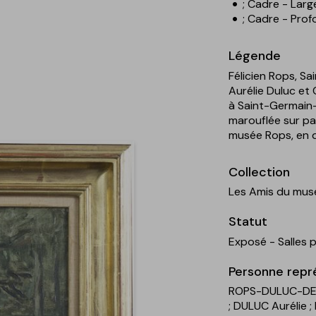
; Cadre - Larg
; Cadre - Prof
Légende
Félicien Rops, S
Aurélie Duluc et
à Saint-Germain-e
marouflée sur pa
musée Rops, en d
Collection
Les Amis du mus
Statut
Exposé - Salles
Personne repr
ROPS-DULUC-DEM
; DULUC Aurélie
;