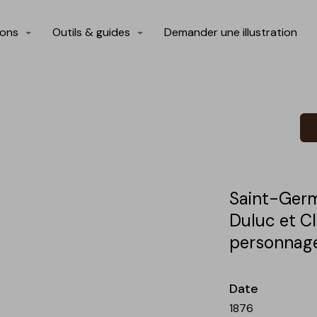
ions
Outils & guides
Demander une illustration
Saint-Germ
Duluc et C
personnag
Date
1876