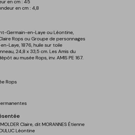
eur en cm : 45
ondeur en cm : 4,8
aint-Germain-en-Laye ou Léontine,
 Claire Rops ou Groupe de personnages
n-Laye, 1876, huile sur toile
nneau, 24,8 x 33,5 cm. Les Amis du
épôt au musée Rops, inv. AMIS PE 167.
ée Rops
 permanentes
ésentée
OLDER Claire, dit MORANNES Étienne
 DULUC Léontine