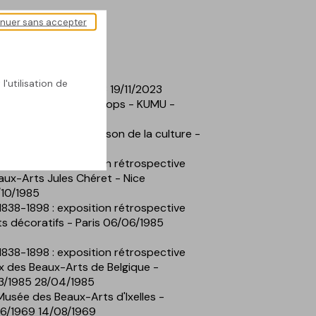
inuer sans accepter
Forêt
l'utilisation de
amur Expo 11/11/2023 19/11/2023
h works by Félicien Rops - KUMU -
11/2006-18/02/2007
tre ne veulx estre Maison de la culture -
998 11/10/1998
 1838-1898 : exposition rétrospective
ux-Arts Jules Chéret - Nice
/10/1985
 1838-1898 : exposition rétrospective
s décoratifs - Paris 06/06/1985
 1838-1898 : exposition rétrospective
 des Beaux-Arts de Belgique -
03/1985 28/04/1985
Musée des Beaux-Arts d'Ixelles -
06/1969 14/08/1969