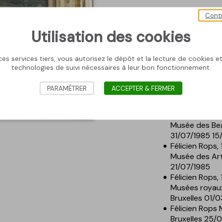
Sujet / thème
Cont
Femme
; Arbre
; 
Utilisation des cookies
Exposition
es services tiers, vous autorisez le dépôt et la lecture de cookies et 
Antica 2023 N
technologies de suivi nécessaires à leur bon fonctionnement.
Eros and Deat
Estonie - 30/
PARAMÉTRER
ACCEPTER & FERMER
Rops suis, aul
Namur 12/09/1
Félicien Rops,
Musée des Bea
31/07/1985 15
Félicien Rops,
Musée des Art
21/07/1985
Félicien Rops,
Musées royaux
Bruxelles 01/
Félicien Rops 
Bruxelles 25/