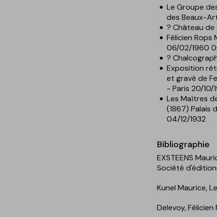
Le Groupe de
des Beaux-Art
? Château de 
Félicien Rops
06/02/1960 0
? Chalcograph
Exposition rét
et gravé de F
- Paris 20/10/
Les Maîtres d
(1867) Palais 
04/12/1932
Bibliographie
EXSTEENS Maurice
Société d'éditions
Kunel Maurice, L
Delevoy, Félicien