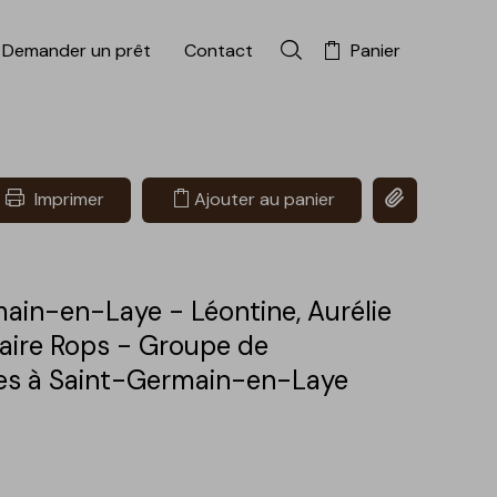
Demander un prêt
Contact
Panier
Rechercher dans la colle
Copier le lien 
Imprimer
Ajouter au panier
ain-en-Laye - Léontine, Aurélie
laire Rops - Groupe de
es à Saint-Germain-en-Laye